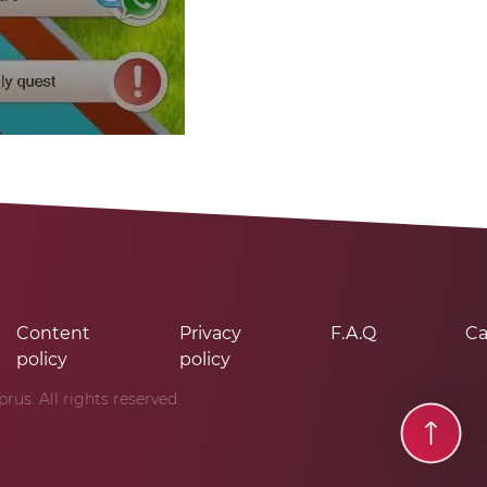
Content
Privacy
F.A.Q
Ca
policy
policy
us. All rights reserved.