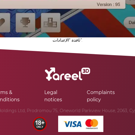
نافذة “الإعدادات”.
rms &
Legal
Complaints
nditions
notices
policy
oldings Ltd, Prodromou 75, Oneworld Parkview House, 2063, Cypr