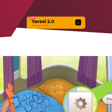
NEW
Yareel 2.0
→
Web
β
& APK