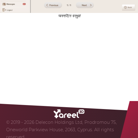
অনলাইনে বন্ধুরা
© 2019 - 2026 Delecon Holdings Ltd, Prodromou 75,
Oneworld Parkview House, 2063, Cyprus. All rights
reserved.