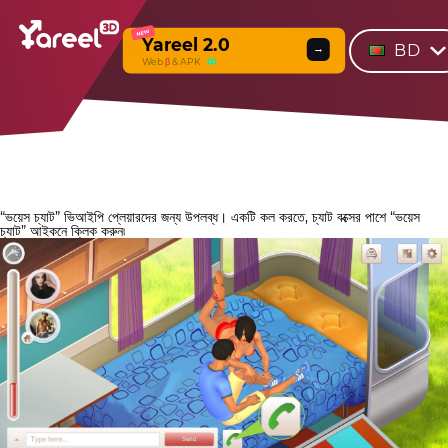
NEW
Yareel 2.0
BD
→
Web
β
& APK
“ভয়েস চ্যাট” ভিআইপি প্লেয়ারদের জন্য উপলব্ধ। একটি কল করতে, চ্যাট বক্সের পাশে “ভয়েস
চ্যাট” আইকনে ক্লিক করুন৷