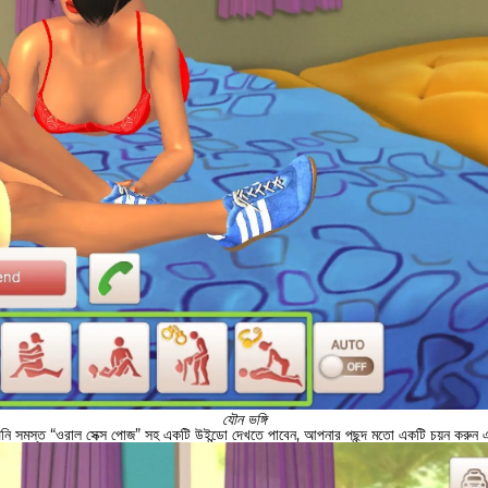
যৌন ভঙ্গি
পনি সমস্ত “ওরাল সেক্স পোজ” সহ একটি উইন্ডো দেখতে পাবেন, আপনার পছন্দ মতো একটি চয়ন করুন