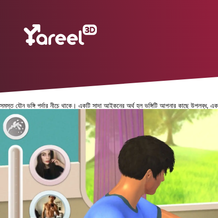
সমস্ত যৌন ভঙ্গি পর্দার নীচে থাকে। একটি সাদা আইকনের অর্থ হল ভঙ্গিটি আপনার কাছে উপলব্ধ, এ