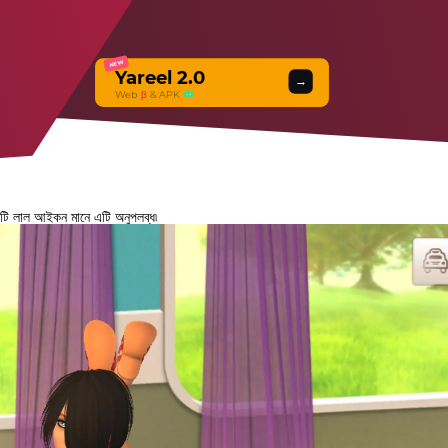
NEW
Yareel 2.0
→
Web
β
& APK
কটি লাল আইকন মানে এটি অনুপলব্ধ৷