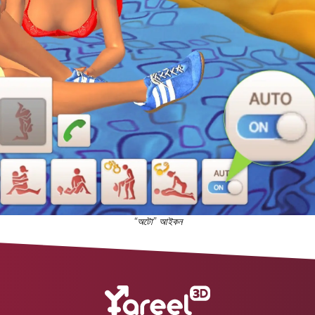
“অটো” আইকন