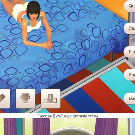
“ব্যবহারকারী মেনু” খুলতে হ্যামবার্গার আইকন