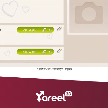
“সেটিংস এবং প্রোফাইল” উইন্ডো