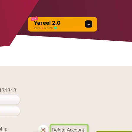
NEW
Yareel 2.0
→
Web
β
& APK