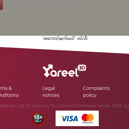
“အကောင့်ဖျက်မည်” ဝင်းဒိုး
rms &
Legal
Complaints
nditions
notices
policy
oldings Ltd, Prodromou 75, Oneworld Parkview House, 2063, Cypr