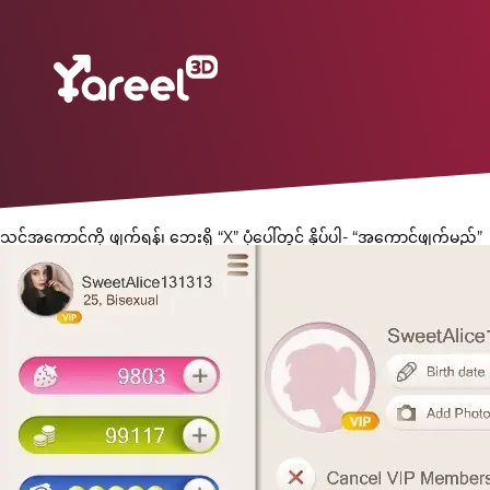
သင့်အကောင့်ကို ဖျက်ရန်၊ ဘေးရှိ “X” ပုံပေါ်တွင် နှိပ်ပါ- “အကောင့်ဖျက်မည်”