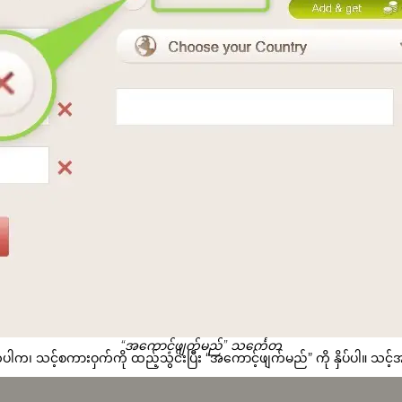
“အကောင့်ဖျက်မည်” သင်္ကေတ
ပါက၊ သင့်စကားဝှက်ကို ထည့်သွင်းပြီး “အကောင့်ဖျက်မည်” ကို နှိပ်ပါ။ သင့