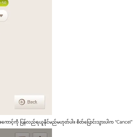
်အကောင့်ကို ပြန်လည်ရယူနိုင်မည်မဟုတ်ပါ။ စိတ်ပြောင်းသွားပါက “Cancel”