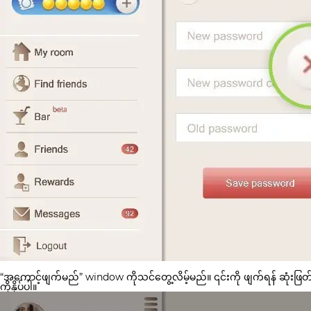
“အကောင့်ဖျက်မည်” window ကိုသင်တွေ့လိမ့်မည်။ ၎င်းကို ဖျက်ရန် ဆုံးဖြတ်
ကိုနှိပ်ပါ။