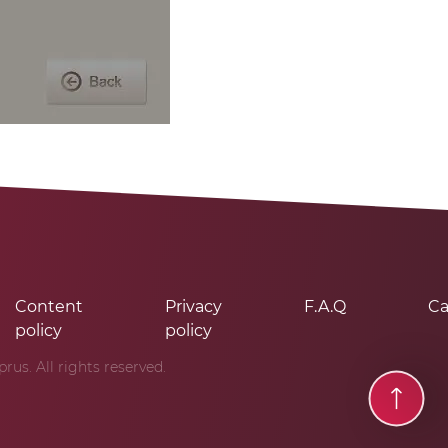
Content
Privacy
F.A.Q
Ca
policy
policy
us. All rights reserved.