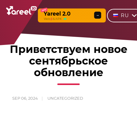
NEW
Yareel 2.0
RU
→
Web
β
& APK
Приветствуем новое
сентябрьское
обновление
SEP 06, 2024
UNCATEGORIZED