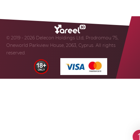
© 2019 - 2026 Delecon Holdings Ltd, Prodromou 75,
Oneworld Parkview House, 2063, Cyprus. All rights
reserved.