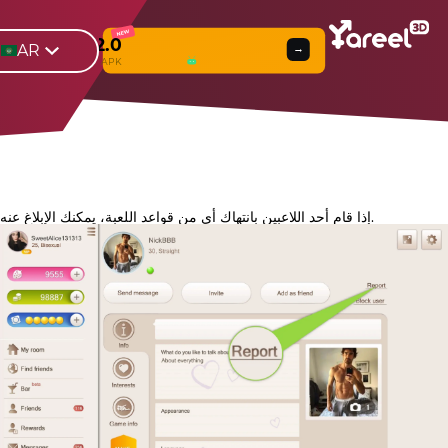
NEW
Yareel 2.0
AR
→
Web
β
& APK
إذا قام أحد اللاعبين بانتهاك أي من قواعد اللعبة، يمكنك الإبلاغ عنه.