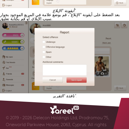
أيقونة “الإبلاغ”.
بعد الضغط على أيقونة “الإبلاغ”، قم بوضع علامة في المربع الموجود بجوار
سبب الإبلاغ، أو قم بكتابة تعليق.
نافذة “التقرير”.
© 2019 - 2026 Delecon Holdings Ltd, Prodromou 75,
Oneworld Parkview House, 2063, Cyprus. All rights