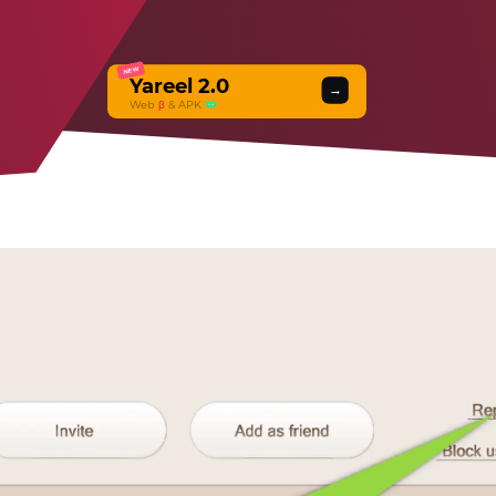
NEW
Yareel 2.0
→
Web
β
& APK