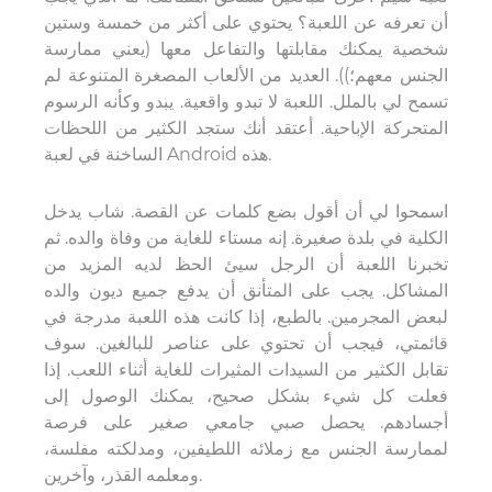
أن تعرفه عن اللعبة؟ يحتوي على أكثر من خمسة وستين
شخصية يمكنك مقابلتها والتفاعل معها (يعني ممارسة
الجنس معهم؛)). العديد من الألعاب المصغرة المتنوعة لم
تسمح لي بالملل. اللعبة لا تبدو واقعية. يبدو وكأنه الرسوم
المتحركة الإباحية. أعتقد أنك ستجد الكثير من اللحظات
الساخنة في لعبة Android هذه.
اسمحوا لي أن أقول بضع كلمات عن القصة. شاب يدخل
الكلية في بلدة صغيرة. إنه مستاء للغاية من وفاة والده. ثم
تخبرنا اللعبة أن الرجل سيئ الحظ لديه المزيد من
المشاكل. يجب على المتأنق أن يدفع جميع ديون والده
لبعض المجرمين. بالطبع، إذا كانت هذه اللعبة مدرجة في
قائمتي، فيجب أن تحتوي على عناصر للبالغين. سوف
تقابل الكثير من السيدات المثيرات للغاية أثناء اللعب. إذا
فعلت كل شيء بشكل صحيح، يمكنك الوصول إلى
أجسادهم. يحصل صبي جامعي صغير على فرصة
لممارسة الجنس مع زملائه اللطيفين، ومدلكته مفلسة،
ومعلمه القذر، وآخرين.