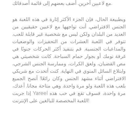
مع لاعبين آخرين. أضف بعضهم إلى قائمة أصدقائك.
وبطبيعة الحال، فإن الجزء الأكثر إثارة في هذه اللعبة هو
الجنس الافتراضي. أنت تواجهها مع لاعبين حقيقيين من
العديد من البلدان ولكن ليس مع شخصية غير قابلة للعب.
تتوفر في اللعبة العشرات من التحفيزات والوضعيات
والمداعبات الجنسية. قم بتنفيذ أكثر الحركات جنونًا في
غرفة نومك أو بجوار حمام السباحة. كانت شخصيتي هي
مص القضبان، ولعق الكرات، وممارسة الجنس الشرجي،
وابتلاع السائل المنوي في النهاية. كنت أتحدث مع شريكي
الافتراضي أثناء مشهد الجنس وكان رائعًا! أنصح الجميع
بلعب هذه اللعبة ولو مرة واحدة. وهي متاحة مجانا. أعدك،
إذا جربت Yareel مرة واحدة، فسوف تقع في حب هذه
اللعبة المخصصة للبالغين على الإنترنت!