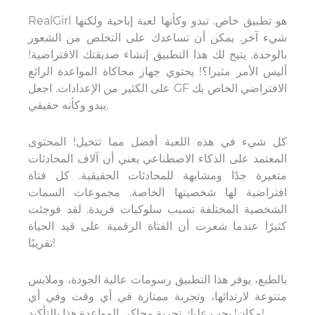
l هو تطبيق خاص. تبدو وكأنها لعبة إباحية ولكنها
RealGir
شيء آخر. يمكن أن تساعدك على التخلص من الشعور
بالوحدة. يتيح لك هذا التطبيق إنشاء صديقتك الافتراضية!
أليس الأمر مثيرا؟! يحتوي جهاز محاكاة المواعدة الرائع
على الكثير من الإعدادات. اجعل GF الافتراضي الخاص بك
يبدو وكأنه حقيقي.
كل شيء في هذه اللعبة أفضل مما تتخيل! المحتوى
المعتمد على الذكاء الاصطناعي يعني أن آلاف المحادثات
متغيرة جدًا ومشابهة للمحادثات الحقيقية. كل فتاة
افتراضية لها شخصيتها الخاصة. مجموعات السمات
الشخصية المختلفة تسبب سلوكيات فريدة. لقد فوجئت
كثيرًا عندما شعرت أن الفتاة الرقمية على قيد الحياة
تقريبًا!
بالطبع، يوفر هذا التطبيق رسومات عالية الجودة، وملابس
متنوعة لارتدائها، وتجربة ممتازة في أي وقت وفي أي
مكان! يجب عليك تجربة محاكي المواعدة هذا بالتأكيد!