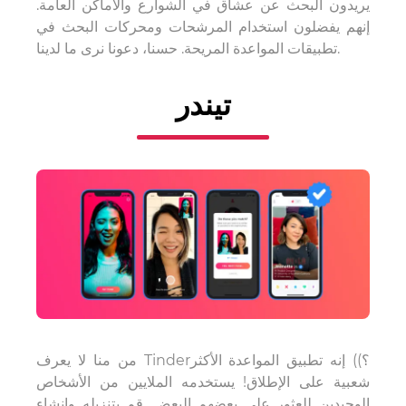
يريدون البحث عن عشاق في الشوارع والأماكن العامة.
إنهم يفضلون استخدام المرشحات ومحركات البحث في
تطبيقات المواعدة المريحة. حسنا، دعونا نرى ما لدينا.
تيندر
من منا لا يعرف Tinder؟)) إنه تطبيق المواعدة الأكثر
شعبية على الإطلاق! يستخدمه الملايين من الأشخاص
الوحيدين للعثور على بعضهم البعض. قم بتنزيله وإنشاء