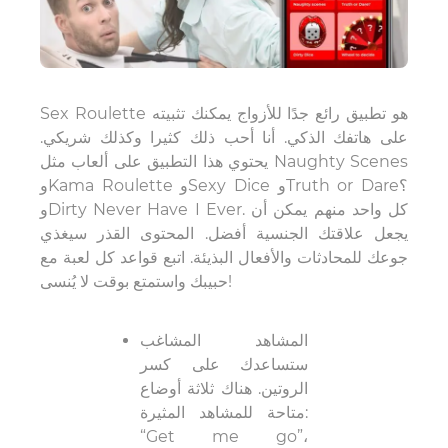
Sex Roulette هو تطبيق رائع جدًا للأزواج يمكنك تثبيته
على هاتفك الذكي. أنا أحب ذلك كثيرا وكذلك شريكي.
يحتوي هذا التطبيق على ألعاب مثل Naughty Scenes
وKama Roulette وSexy Dice وTruth or Dare؟
وDirty Never Have I Ever. كل واحد منهم يمكن أن
يجعل علاقتك الجنسية أفضل. المحتوى القذر سيغذي
جوعك للمحادثات والأفعال البذيئة. اتبع قواعد كل لعبة مع
حبيبك واستمتع بوقت لا يُنسى!
المشاهد المشاغب
ستساعدك على كسر
الروتين. هناك ثلاثة أوضاع
متاحة للمشاهد المثيرة:
“Get me go”،