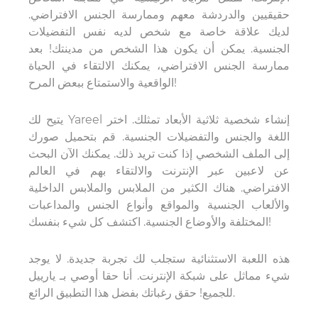
حقيقيين والدردشة معهم وممارسة الجنس الافتراضي.
لديك علاقة خاصة مع شخص لديه نفس التفضيلات
الجنسية. يمكن أن يكون هذا الشخص من مدينتك! بعد
ممارسة الجنس الافتراضي، يمكنك الالتقاء في الحياة
الواقعية والاستمتاع ببعض المرح!
يتيح لك Yareel إنشاء شخصية ثلاثية الأبعاد تمثلك. اختر
اللغة والجنس والتفضيلات الجنسية. قم بتحميل صورك
إلى الملف الشخصي إذا كنت تريد ذلك. يمكنك الآن البحث
عن لاعبين عبر الإنترنت والالتقاء بهم في العالم
الافتراضي. هناك الكثير من الملابس والملابس الداخلية
والألعاب الجنسية والمواقع وأنواع الجنس والمداعبات
المختلفة والأوضاع الجنسية. اكتشف كل شيء بنفسك!
هذه اللعبة الاستثنائية ستجلب لك تجربة جديدة. لا يوجد
شيء مماثل على شبكة الإنترنت. أنا حقا أوصي بـ يارييل
للجميع! حقق رغباتك بفضل هذا التطبيق الرائع.