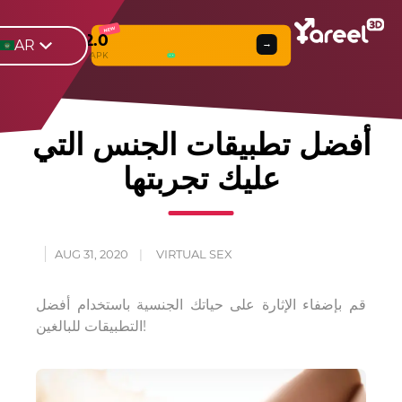
NEW
Yareel 2.0
AR
→
Web
β
& APK
أفضل تطبيقات الجنس التي
عليك تجربتها
AUG 31, 2020
VIRTUAL SEX
قم بإضفاء الإثارة على حياتك الجنسية باستخدام أفضل
التطبيقات للبالغين!