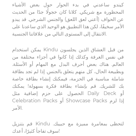
كيندو
ساعدني في بدء الحوار حول بعض الأشياء
المحظورة مع شريكي. كلانا كان خجولًا جدًا من الحديث
عن الحواف (أعني لعق اللعق) والجنس الشرجي. قد يبدو
الأمر سخيفًا، لكن هذا التطبيق هو الوحيد الذي ساعدنا على
الانتقال إلى المستوى التالي من علاقاتنا الجنسية.
يمكن استخدام Kindu من قبل العشاق الذين يجلسون
في نفس الغرفة وكذلك إذا كانوا في أجزاء مختلفة من
العالم. هناك بعض أحرف البدل مع المهام أو الأسئلة.
وبطبيعة الحال، كل منهم يتعلق بالجنس. إذا لم تجد بطاقة
شاملة مناسبة في الحزمة، فيمكنك إنشاء بطاقة خاصة
بك للشريك. قم بإنشاء بطاقة فكرة بسهولة! يمكنك
الحصول على حزم إضافية مثل Daily Deck أو
Celebration Packs أو Showcase Packs إذا لزم
الأمر.
قم بتنزيل Kindu لتحظى بمغامرة مميزة مع حبيبك.
سوف تفاجأ كثيرًا، أعدك!