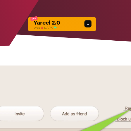
NEW
Yareel 2.0
→
Web
β
& APK