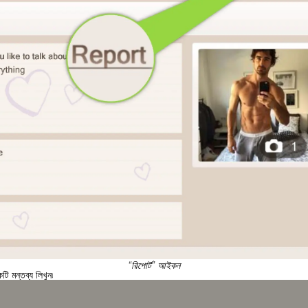
“রিপোর্ট” আইকন
ি মন্তব্য লিখুন৷