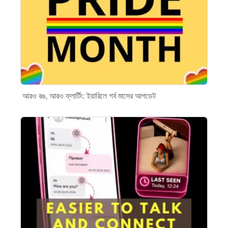
আরও রঙ, আরও ফ্লার্টিং: ইয়ারিলে গর্ব মাসের আপডেট