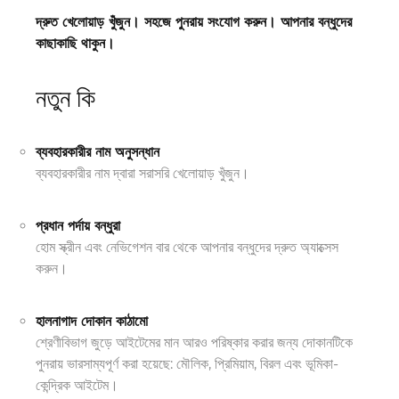
দ্রুত খেলোয়াড় খুঁজুন। সহজে পুনরায় সংযোগ করুন। আপনার বন্ধুদের
কাছাকাছি থাকুন।
নতুন কি
ব্যবহারকারীর নাম অনুসন্ধান
ব্যবহারকারীর নাম দ্বারা সরাসরি খেলোয়াড় খুঁজুন।
প্রধান পর্দায় বন্ধুরা
হোম স্ক্রীন এবং নেভিগেশন বার থেকে আপনার বন্ধুদের দ্রুত অ্যাক্সেস
করুন।
হালনাগাদ দোকান কাঠামো
শ্রেণীবিভাগ জুড়ে আইটেমের মান আরও পরিষ্কার করার জন্য দোকানটিকে
পুনরায় ভারসাম্যপূর্ণ করা হয়েছে: মৌলিক, প্রিমিয়াম, বিরল এবং ভূমিকা-
কেন্দ্রিক আইটেম।