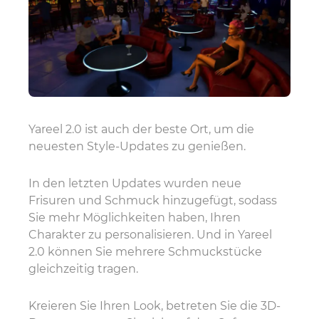
Yareel 2.0 ist auch der beste Ort, um die
neuesten Style-Updates zu genießen.
In den letzten Updates wurden neue
Frisuren und Schmuck hinzugefügt, sodass
Sie mehr Möglichkeiten haben, Ihren
Charakter zu personalisieren. Und in Yareel
2.0 können Sie mehrere Schmuckstücke
gleichzeitig tragen.
Kreieren Sie Ihren Look, betreten Sie die 3D-