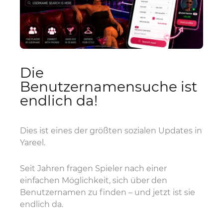
Die
Benutzernamensuche ist
endlich da!
Dies ist eines der größten sozialen Updates in
Yareel.
Seit Jahren fragen Spieler nach einer
einfachen Möglichkeit, sich über den
Benutzernamen zu finden – und jetzt ist sie
endlich da.