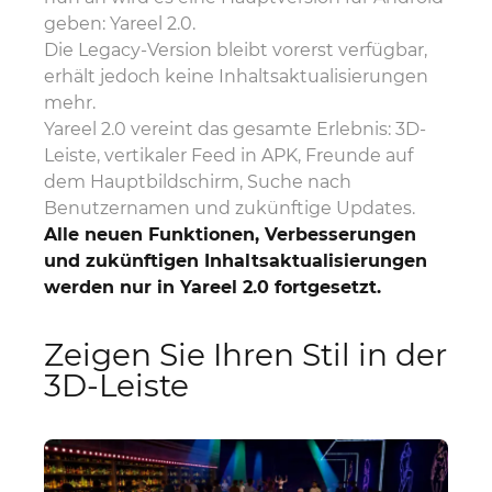
geben: Yareel 2.0.
Die Legacy-Version bleibt vorerst verfügbar,
erhält jedoch keine Inhaltsaktualisierungen
mehr.
Yareel 2.0 vereint das gesamte Erlebnis: 3D-
Leiste, vertikaler Feed in APK, Freunde auf
dem Hauptbildschirm, Suche nach
Benutzernamen und zukünftige Updates.
Alle neuen Funktionen, Verbesserungen
und zukünftigen Inhaltsaktualisierungen
werden nur in Yareel 2.0 fortgesetzt.
Zeigen Sie Ihren Stil in der
3D-Leiste