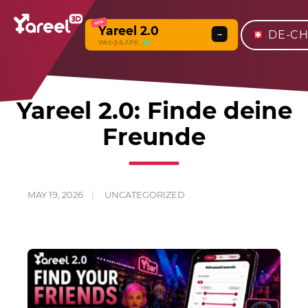
NEW
Yareel 2.0
DE-C
→
Web
β
& APK
Yareel 2.0: Finde deine
Freunde
MAY 19, 2026
UNCATEGORIZED