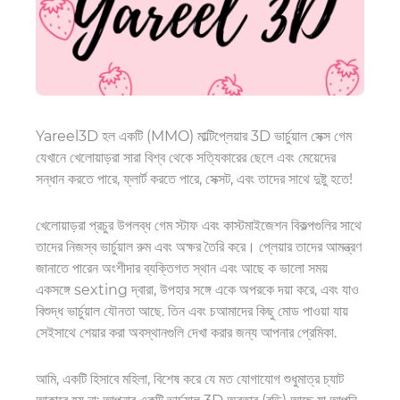
Yareel3D হল একটি (MMO) মাল্টিপ্লেয়ার 3D ভার্চুয়াল সেক্স গেম
যেখানে খেলোয়াড়রা সারা বিশ্ব থেকে সত্যিকারের ছেলে এবং মেয়েদের
সন্ধান করতে পারে, ফ্লার্ট করতে পারে
,
সেক্সট
,
এবং তাদের সাথে দুষ্টু হতে!
খেলোয়াড়রা প্রচুর উপলব্ধ গেম স্টাফ এবং কাস্টমাইজেশন বিকল্পগুলির সাথে
তাদের নিজস্ব ভার্চুয়াল রুম এবং অক্ষর তৈরি করে। প্লেয়ার তাদের আমন্ত্রণ
জানাতে পারেন
অংশীদার
ব্যক্তিগত স্থান এবং আছে
ক
ভালো সময়
একসঙ্গে sexting দ্বারা, উপহার সঙ্গে একে অপরকে দয়া করে
,
এবং
যাও
বিশুদ্ধ ভার্চুয়াল যৌনতা আছে. তিন এবং
চ
আমাদের কিছু মোড পাওয়া যায়
সেইসাথে শেয়ার করা অবস্থানগুলি দেখা করার জন্য
আপনার প্রেমিকা
.
আমি, একটি হিসাবে
মহিলা
, বিশেষ করে যে মত যোগাযোগ শুধুমাত্র চ্যাট