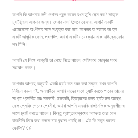
আপনি কি আপনার সঙ্গী দেখতে পছন্দ করেন
যখন তুমি সেক্স কর
? তাহলে
চ্যাটর্যান্ডম আপনার জন্য। সেবার নাম হিসেবে
বোঝায়
, আপনি একটি
এলোমেলো অংশীদার সঙ্গে সংযুক্ত করা হবে. আপনার যা দরকার তা হল
একটি আধুনিক ফোন, ল্যাপটপ
,
অথবা একটি ওয়েবক্যাম এবং মাইক্রোফোন
সহ পিসি।
আপনি যে লিঙ্গে আগ্রহী তা বেছে নিতে পারেন,
সেইসাথে
জোড়ার সাথে
সংযোগ করুন।
আপনার আগ্রহ অনুযায়ী একটি চ্যাট রুম চয়ন করা সম্ভব; যখন আপনি
নির্বাচন করুন
এই
, অনলাইনে আপনি যাদের সাথে চ্যাট করতে পারেন তাদের
সংখ্যা প্রদর্শিত হয়৷ সমকামী, উভকামী, হিজড়াদের জন্য চ্যাট রুম আছে
s
,
রোল প্লেয়িং গেমের প্রেমীরা, অথবা আপনি এমনকি রাজনৈতিক অনুরাগীদের
সাথে চ্যাট করতে পারেন। কিন্তু প্রাপ্তবয়স্কদের আড্ডায় তারা কেন
রাজনীতি নিয়ে কথা বলতে চায় বুঝতে পারছি না। এটা কি নতুন ধরনের
ফেটিশ? 🙂