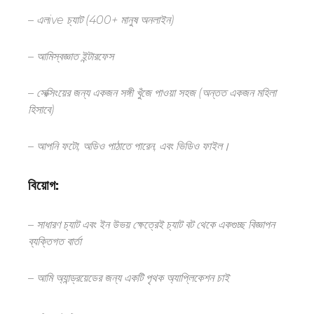
–
এল
ive চ্যাট (400+ মানুষ অনলাইন)
–
আমি
স্বজ্ঞাত ইন্টারফেস
– সেক্সিংয়ের জন্য একজন সঙ্গী খুঁজে পাওয়া সহজ (অন্তত
একজন মহিলা
হিসাবে
)
– আপনি ফটো, অডিও পাঠাতে পারেন
,
এবং ভিডিও ফাইল।
বিয়োগ:
– সাধারণ চ্যাট এবং ইন উভয় ক্ষেত্রেই চ্যাট বট থেকে একগুচ্ছ বিজ্ঞাপন
ব্যক্তিগত বার্তা
– আমি অ্যান্ড্রয়েডের জন্য একটি পৃথক অ্যাপ্লিকেশন চাই