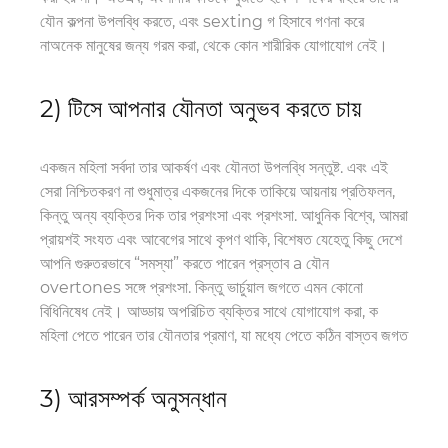
যৌন কল্পনা উপলব্ধি করতে, এবং sexting
গ হিসাবে গণনা করে
না
অনেক মানুষের জন্য গরম করা,
থেকে
কোন শারীরিক যোগাযোগ নেই।
2)
টি
সে আপনার যৌনতা অনুভব করতে চায়
একজন মহিলা সর্বদা
তার আকর্ষণ এবং যৌনতা উপলব্ধি সন্তুষ্ট. এবং এই
সেরা নিশ্চিতকরণ না শুধুমাত্র
একজনের দিকে তাকিয়ে
আয়নায় প্রতিফলন,
কিন্তু অন্য ব্যক্তির দিক তার প্রশংসা এবং প্রশংসা. আধুনিক বিশ্বে, আমরা
প্রায়শই সংযত এবং আবেগের সাথে কৃপণ থাকি, বিশেষত যেহেতু কিছু দেশে
আপনি গুরুতরভাবে “সমস্যা” করতে পারেন
প্রস্তাব a
যৌন
overtones সঙ্গে প্রশংসা. কিন্তু ভার্চুয়াল জগতে এমন কোনো
বিধিনিষেধ নেই। আড্ডায় অপরিচিত ব্যক্তির সাথে যোগাযোগ করা, ক
মহিলা পেতে পারেন
তার যৌনতার প্রমাণ, যা
মধ্যে পেতে কঠিন
বাস্তব জগত
3)
আর
সম্পর্ক অনুসন্ধান