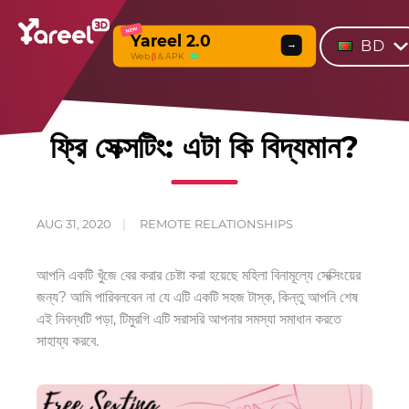
NEW
Yareel 2.0
BD
→
Web
β
& APK
ফ্রি সেক্সটিং: এটা কি বিদ্যমান?
AUG 31, 2020
REMOTE RELATIONSHIPS
আপনি একটি খুঁজে বের করার চেষ্টা করা হয়েছে
মহিলা
বিনামূল্যে সেক্সিংয়ের
জন্য? আমি পারি
বলবেন না যে এটি একটি
সহজ টাস্ক
, কিন্তু
আপনি শেষ
এই নিবন্ধটি পড়া, টি
মুরগি এটি সরাসরি আপনার সমস্যা সমাধান করতে
সাহায্য করবে
.