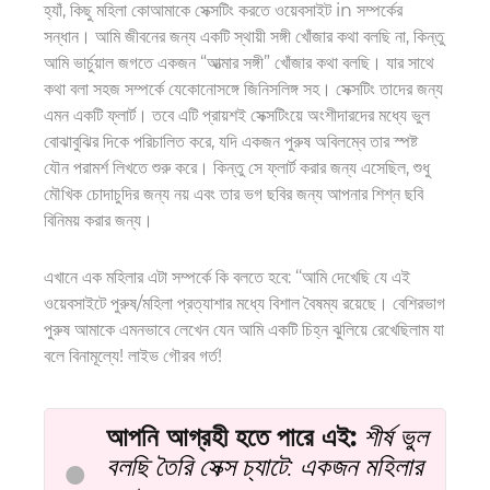
হ্যাঁ, কিছু মহিলা কো
আমাকে সেক্সটিং করতে
ওয়েবসাইট
i
n সম্পর্কের
সন্ধান। আমি জীবনের জন্য একটি স্থায়ী সঙ্গী খোঁজার কথা বলছি না, কিন্তু
আমি ভার্চুয়াল জগতে একজন “আত্মার সঙ্গী” খোঁজার কথা বলছি। যার সাথে
কথা বলা সহজ
সম্পর্কে
যেকোনো
সঙ্গে জিনিস
লিঙ্গ সহ। সেক্সটিং তাদের জন্য
এমন একটি ফ্লার্ট। তবে এটি প্রায়শই সেক্সটিংয়ে অংশীদারদের মধ্যে ভুল
বোঝাবুঝির দিকে পরিচালিত করে, যদি একজন পুরুষ অবিলম্বে তার স্পষ্ট
যৌন পরামর্শ লিখতে শুরু করে। কিন্তু সে ফ্লার্ট করার জন্য এসেছিল, শুধু
মৌখিক চোদাচুদির জন্য নয় এবং তার ভগ ছবির জন্য আপনার শিশ্ন ছবি
বিনিময় করার জন্য।
এখানে এক মহিলার এটা সম্পর্কে কি বলতে হবে
: ‘‘আমি দেখেছি যে এই
ওয়েবসাইটে পুরুষ/মহিলা প্রত্যাশার মধ্যে বিশাল বৈষম্য রয়েছে। বেশিরভাগ
পুরুষ আমাকে এমনভাবে লেখেন যেন আমি একটি চিহ্ন ঝুলিয়ে রেখেছিলাম যা
বলে বিনামূল্যে! লাইভ গৌরব গর্ত!
আপনি আগ্রহী হতে পারে
এই
:
শীর্ষ ভুল
বলছি তৈরি
সেক্স চ্যাটে
: একজন মহিলার