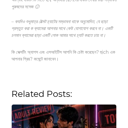
পুরুষদের সসেজ 🙂
–
ক
যদিও শুধুমাত্র টেক্সট চ্যাটের সম্ভাবনা থাকে
অনুমোদিত
, যে ছাড়া
প্রস্তুত করা
ক
ক্যামেরা আপনার সাথে কেউ যোগাযোগ করবে না। একটি
চলমান ক্যামেরা ছাড়া একটি লোক আমার সাথে চ্যাট করতে চায় না।
কি সেক্সটিং অ্যাপস এবং এস
আইটিস
আপনি কি চেষ্টা করেছেন? হু
ich এক
আপনার প্রিয়? কমেন্টে জানাবেন।
Related Posts: