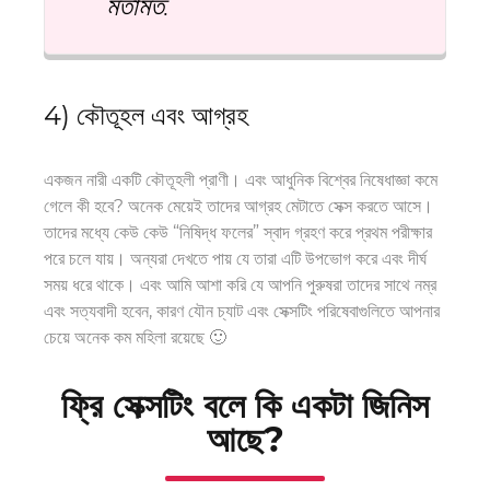
মতামত
.
4) কৌতূহল এবং আগ্রহ
একজন নারী একটি কৌতূহলী প্রাণী। এবং আধুনিক বিশ্বের নিষেধাজ্ঞা কমে
গেলে কী হবে? অনেক মেয়েই তাদের আগ্রহ মেটাতে সেক্স করতে আসে।
তাদের মধ্যে কেউ কেউ “নিষিদ্ধ ফলের” স্বাদ গ্রহণ করে প্রথম পরীক্ষার
পরে চলে যায়। অন্যরা দেখতে পায় যে তারা এটি উপভোগ করে এবং দীর্ঘ
সময় ধরে থাকে। এবং আমি আশা করি যে আপনি পুরুষরা তাদের সাথে নম্র
এবং সত্যবাদী হবেন, কারণ যৌন চ্যাট এবং সেক্সটিং পরিষেবাগুলিতে আপনার
চেয়ে অনেক কম মহিলা রয়েছে 🙂
ফ্রি সেক্সটিং বলে কি একটা জিনিস
আছে?