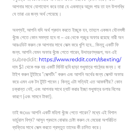
আপনার সাথে যোগাযোগ করে তারা যে একমাত্র আনন্দ পায় তা হল উপলব্ধি
যে তারা এর জন্য অর্থ পেয়েছে।
অবশ্যই, আপনি যদি অর্থ প্রদান করতে ইচ্ছুক হন, তাহলে একজন যৌনসঙ্গী
খুঁজে পেতে কোন সমস্যা হবে না – এর থেকে প্রচুর অফার রয়েছে
নারী
অন
আর
এডিট করুন কে আপনার সাথে সেক্স করে খুশি হবে
…
কিন্তু একটি ফি
জন্য. আপনি যেমন অফার খুঁজে পেতে পারেন, উদাহরণস্বরূপ,
অন
এই
subreddit:
https://www.reddit.com/r/sexting/
দাম $1 থেকে শুরু হয়
একটি মিনিট
ছবি ছাড়া শুধুমাত্র পাঠ্যের জন্য। বা
টাইপ করুন
টুইটারে “সেক্সটিং” করুন এবং আপনি অর্থের জন্য সেক্সট অফার
করে এমন এক টন টুইট পাবেন। কিন্তু এটা সত্যিই এত আকর্ষণীয়? কোন
চক্রান্ত নেই, এবং আপনার সাথে চ্যাট করার ইচ্ছা শুধুমাত্র ডলার বিলের
কারণে (এবং সামনে টাকা
!
).
তাই জ
ow
আপনি একটি মহিলা খুঁজে পেতে পারেন?
মধ্যে
এই
বিশাল
ভার্চুয়াল বিশ্ব
?
আসুন প্রথমে বোঝার চেষ্টা করুন যে মেয়েরা অপরিচিত
ব্যক্তির সাথে সেক্স করতে প্রস্তুত তাদের কী চালিত করে।