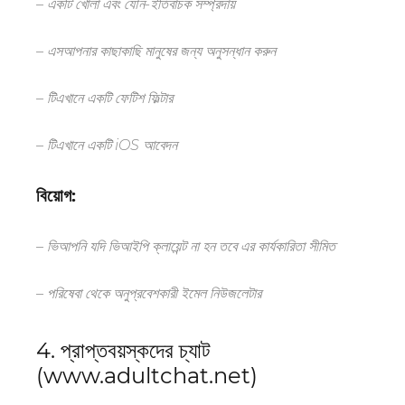
–
একটি খোলা এবং যৌন-ইতিবাচক
সম্প্রদায়
–
এস
আপনার কাছাকাছি মানুষের জন্য অনুসন্ধান করুন
–
টি
এখানে একটি ফেটিশ ফিল্টার
–
টি
এখানে একটি
iOS
আবেদন
বিয়োগ:
–
ভি
আপনি যদি ভিআইপি ক্লায়েন্ট না হন তবে এর কার্যকারিতা সীমিত
– পরিষেবা থেকে অনুপ্রবেশকারী ইমেল নিউজলেটার
4. প্রাপ্তবয়স্কদের চ্যাট
(www.adultchat.net)