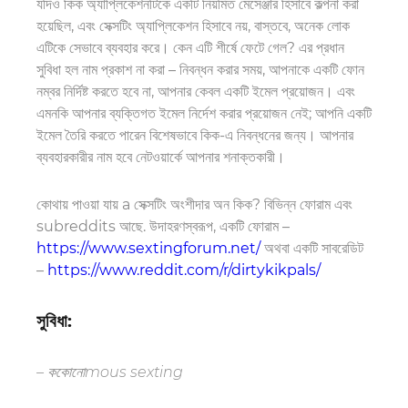
যদিও কিক অ্যাপ্লিকেশনটিকে একটি নিয়মিত মেসেঞ্জার হিসাবে কল্পনা করা
হয়েছিল, এবং সেক্সটিং অ্যাপ্লিকেশন হিসাবে নয়, বাস্তবে, অনেক লোক
এটিকে সেভাবে ব্যবহার করে। কেন এটি শীর্ষে ফেটে গেল? এর প্রধান
সুবিধা হল নাম প্রকাশ না করা – নিবন্ধন করার সময়, আপনাকে একটি ফোন
নম্বর নির্দিষ্ট করতে হবে না, আপনার কেবল একটি ইমেল প্রয়োজন। এবং
এমনকি আপনার ব্যক্তিগত ইমেল নির্দেশ করার প্রয়োজন নেই
;
আপনি একটি
ইমেল তৈরি করতে পারেন
বিশেষভাবে
কিক-এ নিবন্ধনের জন্য। আপনার
ব্যবহারকারীর নাম হবে নেটওয়ার্কে আপনার শনাক্তকারী।
কোথায় পাওয়া যায় a
সেক্সটিং
অংশীদার
অন
কিক? বিভিন্ন ফোরাম এবং
subreddits আছে. উদাহরণস্বরূপ, একটি ফোরাম –
https://www.sextingforum.net/
অথবা একটি সাবরেডিট
–
https://www.reddit.com/r/dirtykikpals/
সুবিধা:
– ক
কোনো
mous sexting