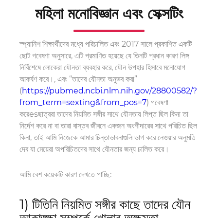
মহিলা মনোবিজ্ঞান এবং সেক্সটিং
স্প্যানিশ শিক্ষার্থীদের মধ্যে পরিচালিত এবং 2017 সালে প্রকাশিত একটি
ছোট গবেষণা অনুসারে, এটি প্রমাণিত হয়েছে যে তিনটি প্রধান কারণ লিঙ্গ
নির্বিশেষে লোকেরা যৌনতা ব্যবহার করে, যৌন উপহার হিসাবে মনোযোগ
আকর্ষণ করে।
,
এবং “তাদের যৌনতা অনুভব করা”
(
https://pubmed.ncbi.nlm.nih.gov/28800582/?
from_term=sexting&from_pos=7
) গবেষণা
করে
es
ছাত্ররা তাদের নিয়মিত সঙ্গীর সাথে যৌনতায় লিপ্ত ছিল কিনা তা
নির্দেশ করে না
বা
তারা বাস্তব জীবনে একজন অংশীদারের সাথে পরিচিত ছিল
কিনা, তাই আমি নিজেকে আমার চিন্তাভাবনাগুলি ভাগ করে নেওয়ার অনুমতি
দেব যা মেয়েরা অপরিচিতদের সাথে যৌনতার জন্য চালিত করে।
আমি বেশ কয়েকটি কারণ দেখতে পাচ্ছি:
1)
টি
তিনি নিয়মিত সঙ্গীর কাছে তাদের যৌন
আকাঙ্ক্ষা সম্পর্কে খোলার অক্ষমতা