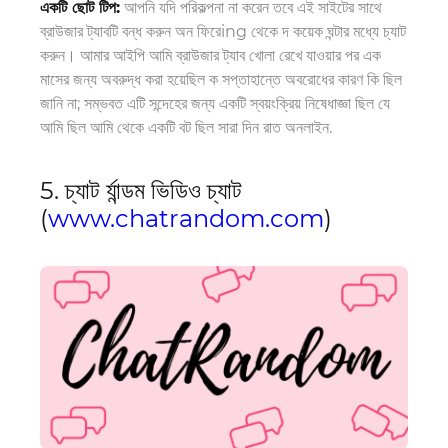
একটি ছোট টিপ:
আপনি যদি পরিকল্পনা না করেন তবে এই সাইটের সাথে
ব্রাউজার ট্যাবটি বন্ধ করুন
অন
ফিরে
ing
থেকে
দ
কয়েক ঘন্টার মধ্যে চ্যাট
করুন। আমার
আইপি
আমি ব্রাউজার ট্যাব খোলা রেখে যাওয়ার পর এক
মাসের জন্য অবরুদ্ধ করা হয়েছিল
ক
সপ্তাহান্তে অবরোধের কারণ কি ছিল
জানি না
;
সম্ভবত এটি সন্দেহের জন্য একটি স্বয়ংক্রিয় নিষেধাজ্ঞা ছিল যে
আমি
ছিল
আমি থেকে একটি বট
ছিল
সারা দিন রাত অনলাইন
.
5. চ্যাট র্যান্ডম ভিডিও চ্যাট
(
www.chatrandom.com
)