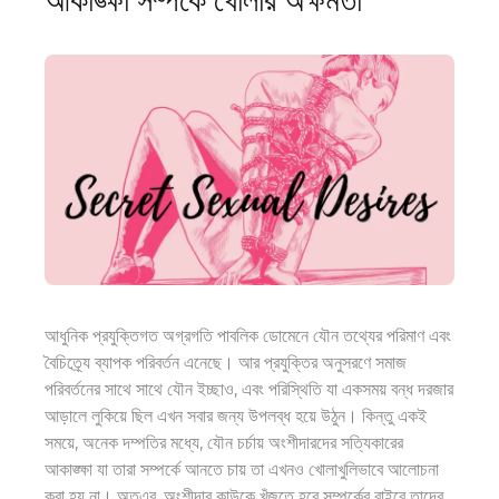
আধুনিক প্রযুক্তিগত অগ্রগতি পাবলিক ডোমেনে যৌন তথ্যের পরিমাণ এবং
বৈচিত্র্যে ব্যাপক পরিবর্তন এনেছে। আর প্রযুক্তির অনুসরণে সমাজ
পরিবর্তনের সাথে সাথে যৌন ইচ্ছাও
,
এবং পরিস্থিতি যা একসময় বন্ধ দরজার
আড়ালে লুকিয়ে ছিল
এখন
সবার জন্য উপলব্ধ হয়ে উঠুন। কিন্তু একই
সময়ে, অনেক দম্পতির মধ্যে, যৌন চর্চায় অংশীদারদের সত্যিকারের
আকাঙ্ক্ষা যা তারা সম্পর্কে আনতে চায় তা এখনও খোলাখুলিভাবে আলোচনা
করা হয় না। অতএব,
অংশীদার
কাউকে খুঁজতে হবে
সম্পর্কের বাইরে
তাদের