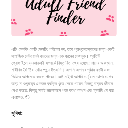
এটি এমনকি একটি সেক্সটিং পরিষেবা নয়, তবে প্রাপ্তবয়স্কদের জন্য একটি
সামাজিক নেটওয়ার্ক৷ বড়দের জন্য এক ধরনের ফেসবুক। প্রতিটি
প্রোফাইলে ব্যবহারকারী সম্পর্কে বিস্তারিত তথ্য রয়েছে:
তাদের
অবস্থান,
শারীরিক বৈশিষ্ট্য, যৌন পছন্দ ইত্যাদি। আপনি আপনার পৃষ্ঠায় ফটো এবং
ভিডিও আপলোড করতে পারেন। এই সাইটে আপনি ভার্চুয়াল যোগাযোগের
জন্য না শুধুমাত্র একজন ব্যক্তি খুঁজে পেতে পারেন, কিন্তু
বাস্তব জীবনে
দেখা করতে
. কিন্তু
সবাই ভালোবাসে
গরম কথোপকথন এবং ফ্লার্টিং
যে যায়
এখানেও
.
🙂
সুবিধা: