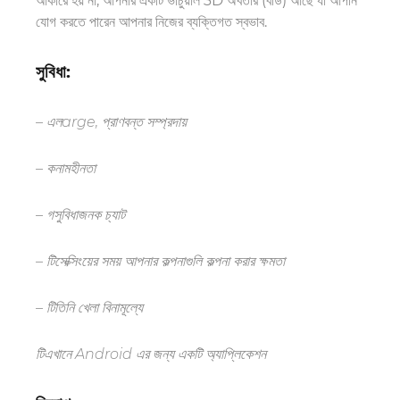
আকারে হয় না
;
আপনার একটি ভার্চুয়াল 3D অবতার (বডি) আছে যা আপনি
যোগ করতে পারেন
আপনার নিজের ব্যক্তিগত স্বভাব
.
সুবিধা:
– এল
arge
,
প্রাণবন্ত সম্প্রদায়
– ক
নামহীনতা
– গ
সুবিধাজনক চ্যাট
– টি
সেক্সিংয়ের সময় আপনার কল্পনাগুলি কল্পনা করার ক্ষমতা
– টি
তিনি খেলা বিনামূল্যে
টি
এখানে Android এর জন্য একটি অ্যাপ্লিকেশন