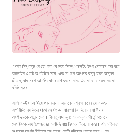
এখনই সিদ্ধান্ত নেওয়া যাক যে ম
হয়
নিবন্ধ সেক্সটিং উপর ফোকাস করা হবে
অনলাইন
একটি অপরিচিত সঙ্গে, এবং না
অন
আপনার বস্তু
ইচ্ছা
বাস্তব
জীবনে, যার সাথে আপনি যোগাযোগ করতে চান
eএর সাথে a
গরম
, আরো
ঘনিষ্ঠ
স্তর
আমি একটু সত্য দিয়ে শুরু করব। অনেকে বিশ্বাস করেন যে একজন
অপরিচিত ব্যক্তির সাথে সেক্সিং হল পারস্পরিক বিনোদন যা উভয়
অংশীদারকে আনন্দ দেয়। কিন্তু
এটা ভুল;
এর বাল্ক
নারী
ইন্টারনেটে
সেক্সটিংকে অর্থ উপার্জনের একটি উপায় হিসাবে বিবেচনা করে। এই মহিলারা
শুধুমাত্র অর্থের বিনিময়ে আপনাকে একটি পরিষেবা প্রদান করে। এবং