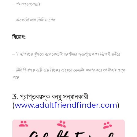
– গ
ওমন মেসেঞ্জার
– এস
ফটো এবং ভিডিও শেষ
বিয়োগ:
–
Y
আপনাকে খুঁজতে হবে
সেক্সটিং অংশীদার
অ্যাপ্লিকেশন নিজেই বাইরে
–
টি
তিনি বাল্ক
নারী
যারা কিকের মাধ্যমে সেক্সটিং অফার করে তা টাকার জন্য
করে
3. প্রাপ্তবয়স্ক বন্ধু সন্ধানকারী
(
www.adultfriendfinder.com
)