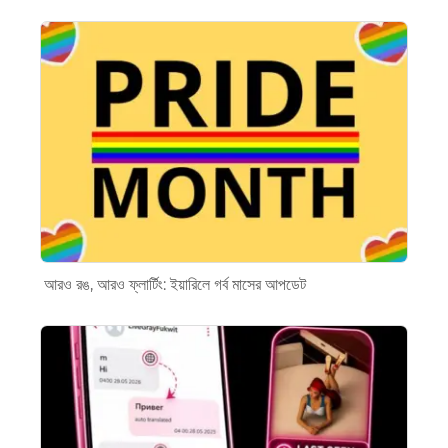
আরও রঙ, আরও ফ্লার্টিং: ইয়ারিলে গর্ব মাসের আপডেট