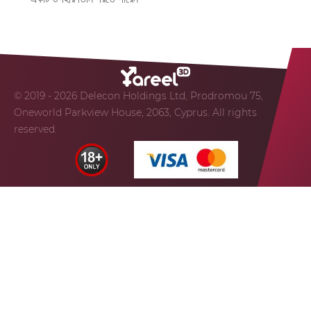
© 2019 - 2026 Delecon Holdings Ltd, Prodromou 75,
Oneworld Parkview House, 2063, Cyprus. All rights
reserved.