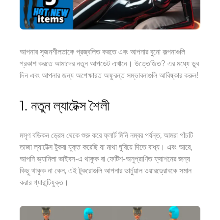
আপনার সৃজনশীলতাকে প্রজ্বলিত করতে এবং আপনার বুনো কল্পনাগুলি
প্রকাশ করতে আমাদের নতুন আপডেট এখানে। উত্তেজিত? এর মধ্যে ডুব
দিন এবং আপনার জন্য অপেক্ষারত অফুরন্ত সম্ভাবনাগুলি আবিষ্কার করুন!
1. নতুন ল্যাটেক্স শৈলী
মসৃণ বডিকন ড্রেস থেকে শুরু করে ফ্লার্ট মিনি নম্বর পর্যন্ত, আমরা পাঁচটি
তাজা ল্যাটেক্স টুকরা যুক্ত করেছি যা মাথা ঘুরিয়ে দিতে বাধ্য। এবং আরে,
আপনি ভ্যানিলা ভাইবস-এ থাকুক বা ফেটিশ-অনুপ্রাণিত ফ্যাশনের জন্য
কিছু থাকুক না কেন, এই টুকরোগুলি আপনার ভার্চুয়াল ওয়ারড্রোবকে সমান
করার গ্যারান্টিযুক্ত।