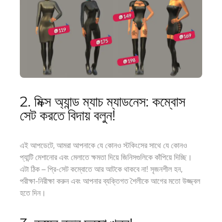
2. মিক্স অ্যান্ড ম্যাচ ম্যাডনেস: কম্বোস
সেট করতে বিদায় বলুন!
এই আপডেটে, আমরা আপনাকে যে কোনও স্টকিংসের সাথে যে কোনও
প্যান্টি মেশানোর এবং মেলাতে ক্ষমতা দিয়ে জিনিসগুলিকে কাঁপিয়ে দিচ্ছি।
এটা ঠিক – প্রি-সেট কম্বোতে আর আটকে থাকবে না! সৃজনশীল হন,
পরীক্ষা-নিরীক্ষা করুন এবং আপনার ব্যক্তিগত শৈলীকে আগের মতো উজ্জ্বল
হতে দিন।