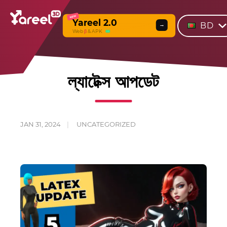
NEW
Yareel 2.0
BD
→
Web
β
& APK
ল্যাটেক্স আপডেট
JAN 31, 2024
UNCATEGORIZED