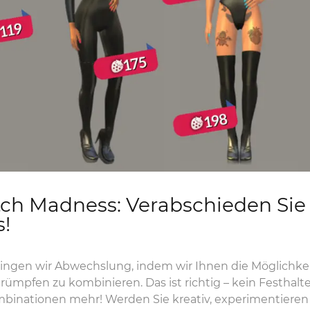
tch Madness: Verabschieden Sie
!
ingen wir Abwechslung, indem wir Ihnen die Möglichkei
rümpfen zu kombinieren. Das ist richtig – kein Festhalt
mbinationen mehr! Werden Sie kreativ, experimentieren 