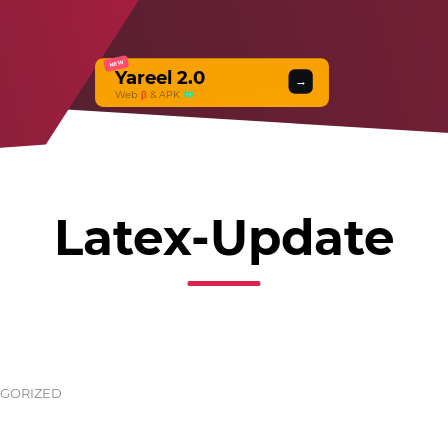
NEW
Yareel 2.0
→
Web
β
& APK
Latex-Update
GORIZED