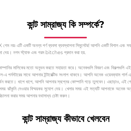
কান্ট সাম্রাজ্য কি সম্পর্কে?
েম নয়৷ এটি একটি অনন্য পর্ণ ব্যবসা ব্যবস্থাপনা সিমুলেটর! আপনি একটি বিশাল এবং সফল
 দেয়। নগদ স্ট্যাক এবং গরম bitches প্রদান করা হয়.
ম্পানির মালিকের মতো অনুভব করতে সহায়তা করে। অনেকগুলি বিবরণ এবং বিকল্পগুলি এ
পল-এ পর্নস্টারের সাথে আপনার ইন্টারেক্টিভ সংলাপ থাকবে। আপনি অনেক ওয়েবক্যাম গার্
উপার্জন করতে। ধাপে ধাপে, আপনি আপনার স্বপ্নের কোম্পানি গড়ে তুলবেন। এছাড়াও, এ
ময় ঝাঁকুনি দেওয়ার বিস্ময়কর সুযোগ দেয়। খেলার সময় এই সত্যটি আপনাকে অনেক 
পরিচালনা করার সময় আপনার যথাসাধ্য চেষ্টা করুন।
কান্ট সাম্রাজ্য কীভাবে খেলবেন