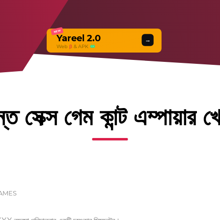
NEW
Yareel 2.0
→
Web
β
& APK
্ত সেক্স গেম কান্ট এম্পায়ার খ
AMES