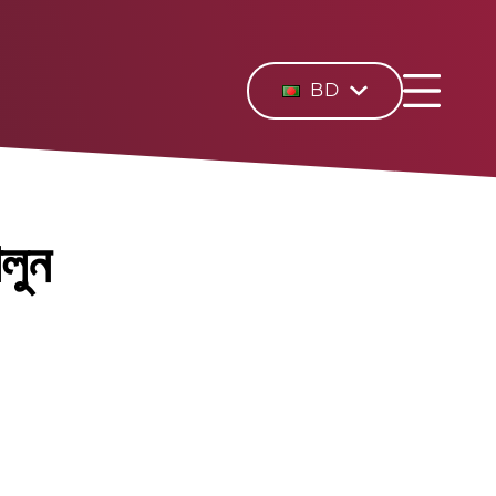
BD
েলুন