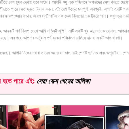
 গেমটিতে বেশ সুন্দর দেখায় তবে সহজ। আপনি শুধু এক পজিশনে অক্ষরদের সেক্স করতে দে
ঁছাতে পারেন যত দ্রুত ক্লিক করুন. এটা বেশ উত্তেজনাপূর্ণ. অবশ্যই, আপনি একটি গরম 
াকপাওয়ার বাড়ান, আরও স্লট পার্টস এবং সেক্স ক্লিপের এক টুকরো পান। শুধুমাত্র এক
 আনকাট পর্ণ ক্লিপ দেখে আমি সত্যিই খুশি। এটি একটি খুব আনন্দদায়ক বোনাস. আপনা
 রয়েছে। এর পরে, আপনার ভার্চুয়াল পর্ণ ব্যবসা পরিচালনা চালিয়ে যাওয়া একটি ভাল ধারণা।
ছে। আপনি নিজের দ্বারা তাদের অন্বেষণ ভাল. এই গেমটি দুর্দান্ত এবং অপূরণীয়। গেমপ
 হতে পারে
এই
:
সেরা সেক্স গেমের তালিকা