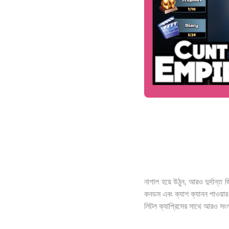
নাগাল হয়ে উঠুন, আরও দুর্দান্
কনডম এবং ক্যাশ ক্যানন পাওয়ার
লিটল ক্যাপ্রিসের সাথে আরও সং