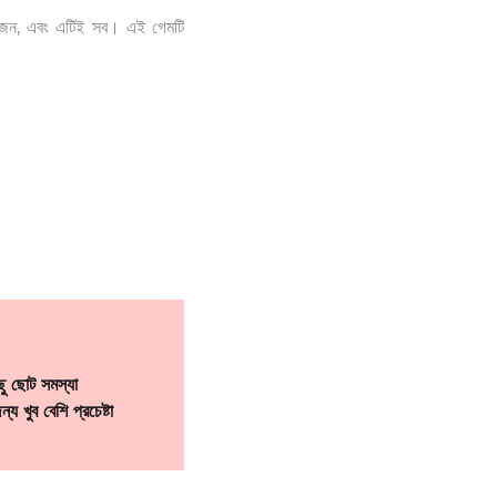
য়োজন, এবং এটিই সব। এই গেমটি
ু ছোট সমস্যা
্য খুব বেশি প্রচেষ্টা