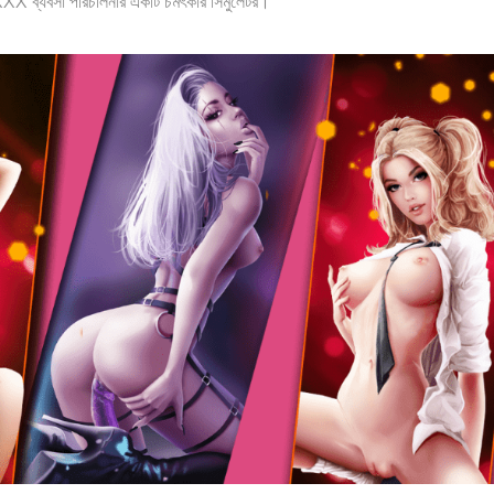
হল XXX ব্যবসা পরিচালনার একটি চমৎকার সিমুলেটর।