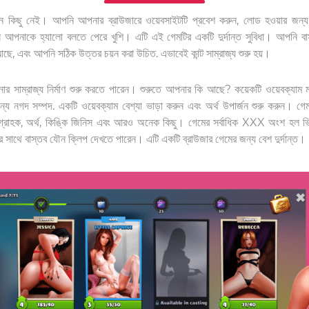
কঠিন কিছু নেই। আপনি আপনার ব্রাউজারে ওয়েবসাইটটি প্রবেশ করুন, লোড হওয়ার জন্য
রিস আপনাকে হ্যালো বলতে পেরে খুশি। এটি এই গেমটির একটি দুর্দান্ত সুবিধা। আপনি বাস্
, এবং আপনি সঠিক উত্তর চয়ন করা উচিত. এভাবেই কান্ট সাম্রাজ্য শুরু হয়।
র সাম্রাজ্য নির্মাণ শুরু করতে পারেন। শুরুতে আপনার কি আছে? কয়েকটি ওয়েবক্যা
ন্য নগদ সম্পদ. একটি ওয়েবক্যাম বেশ্যা ভাড়া করুন এবং অর্থ উপার্জন শুরু করুন। গে
র্তা, গ্রাহক, অর্থ, কিঙ্কি জিনিস এবং আরও অনেক কিছু। গেমের সর্বাধিক XXX অংশ হল ভ
দের সাথে বাস্তব যৌন ক্লিপ দেখতে পারেন। এটি একটি ব্রাউজার গেমের জন্য বেশ দুর্দান্ত।