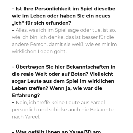
–
Ist Ihre Persönlichkeit im Spiel dieselbe
wie im Leben oder haben Sie ein neues
„Ich“ für sich erfunden?
–
Alles, was ich im Spiel sage oder tue, ist so,
wie ich bin. Ich denke, das ist besser für die
andere Person, damit sie weiß, wie es mir im
wirklichen Leben geht.
–
Übertragen Sie hier Bekanntschaften in
die reale Welt oder auf Boten? Vielleicht
sogar Leute aus dem Spiel im wirklichen
Leben treffen? Wenn ja, wie war die
Erfahrung?
–
Nein, ich treffe keine Leute aus Yareel
persönlich und schicke auch nie Bekannte
nach Yareel.
–
Was gefällt Ihnen an Yareel3D am