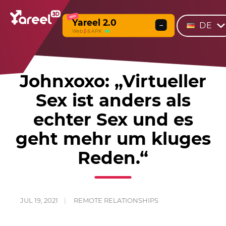
NEW
Yareel 2.0
DE
→
Web
β
& APK
Johnxoxo: „Virtueller
Sex ist anders als
echter Sex und es
geht mehr um kluges
Reden.“
JUL 19, 2021
REMOTE RELATIONSHIPS