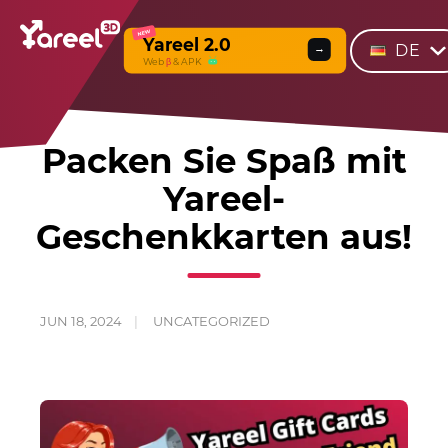
NEW
Yareel 2.0
DE
→
Web
β
& APK
Packen Sie Spaß mit
Yareel-
Geschenkkarten aus!
JUN 18, 2024
UNCATEGORIZED