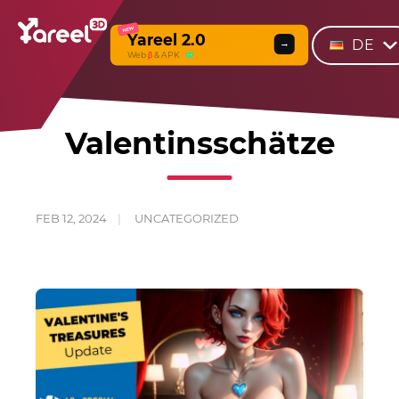
NEW
Yareel 2.0
DE
→
Web
β
& APK
Valentinsschätze
FEB 12, 2024
UNCATEGORIZED