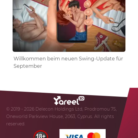
Willkommen beim neuen Swing-Update für
September
© 2019 - 2026 Delecon Holdings Ltd, Prodromou 75,
Oneworld Parkview House, 2063, Cyprus. All rights
reserved.