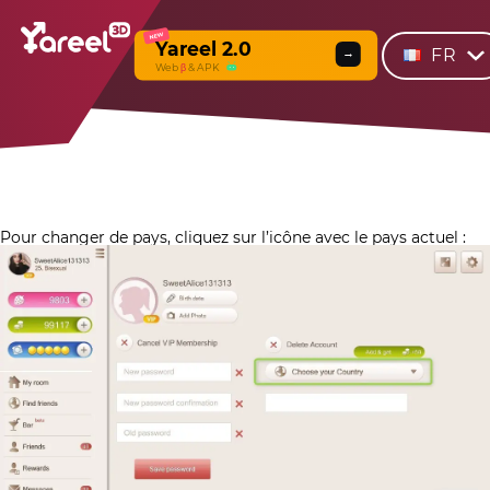
NEW
Yareel 2.0
FR
→
Web
β
& APK
Pour changer de pays, cliquez sur l’icône avec le pays actuel :