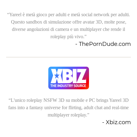
“Yareel è metà gioco per adulti e metà social network per adulti.
Questo sandbox di simulazione offre avatar 3D, molte pose,
com
diverse angolazioni di camera e un multiplayer che rende il
roleplay più vivo.”
- ThePornDude.com
th
“
com
“L'unico roleplay NSFW 3D su mobile e PC brings Yareel 3D
fans into a fantasy universe for flirting, adult chat and real-time
multiplayer roleplay.”
- Xbiz.com