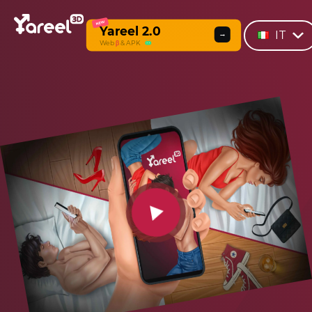
NEW
Yareel 2.0
IT
→
Web
β
& APK