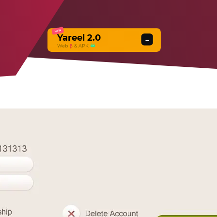
NEW
Yareel 2.0
→
Web
β
& APK