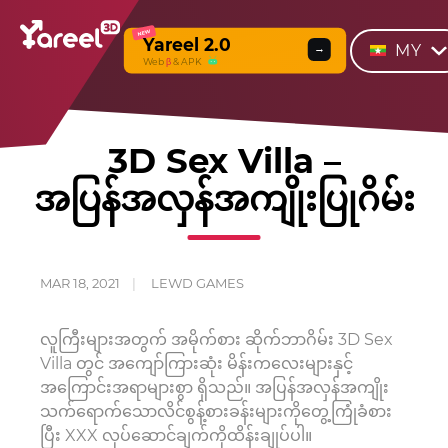
NEW
Yareel 2.0
MY
→
Web
β
& APK
3D Sex Villa –
အပြန်အလှန်အကျိုးပြုဂိမ်း
MAR 18, 2021
LEWD GAMES
လူကြီးများအတွက် အမိုက်စား ဆိုက်ဘာဂိမ်း 3D Sex
Villa တွင် အကျော်ကြားဆုံး မိန်းကလေးများနှင့်
အကြောင်းအရာများစွာ ရှိသည်။ အပြန်အလှန်အကျိုး
သက်ရောက်သောလိင်စွန့်စားခန်းများကိုတွေ့ကြုံခံစား
ပြီး XXX လုပ်ဆောင်ချက်ကိုထိန်းချုပ်ပါ။