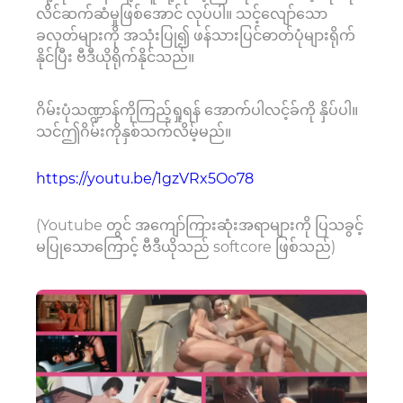
လိင်ဆက်ဆံမှုဖြစ်အောင် လုပ်ပါ။ သင့်လျော်သော
ခလုတ်များကို အသုံးပြု၍ ဖန်သားပြင်ဓာတ်ပုံများရိုက်
နိုင်ပြီး ဗီဒီယိုရိုက်နိုင်သည်။
ဂိမ်းပုံသဏ္ဍာန်ကိုကြည့်ရှုရန် အောက်ပါလင့်ခ်ကို နှိပ်ပါ။
သင်ဤဂိမ်းကိုနှစ်သက်လိမ့်မည်။
https://youtu.be/1gzVRx5Oo78
(Youtube တွင် အကျော်ကြားဆုံးအရာများကို ပြသခွင့်
မပြုသောကြောင့် ဗီဒီယိုသည် softcore ဖြစ်သည်)