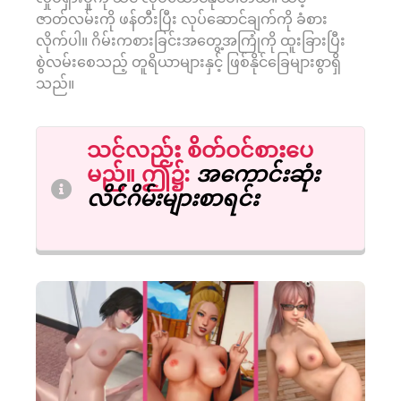
ဇာတ်လမ်းကို ဖန်တီးပြီး လုပ်ဆောင်ချက်ကို ခံစား
လိုက်ပါ။ ဂိမ်းကစားခြင်းအတွေ့အကြုံကို ထူးခြားပြီး
စွဲလမ်းစေသည့် တူရိယာများနှင့် ဖြစ်နိုင်ခြေများစွာရှိ
သည်။
သင်လည်း စိတ်ဝင်စားပေ
မည်။
ဤ၌
:
အကောင်းဆုံး
လိင်ဂိမ်းများစာရင်း