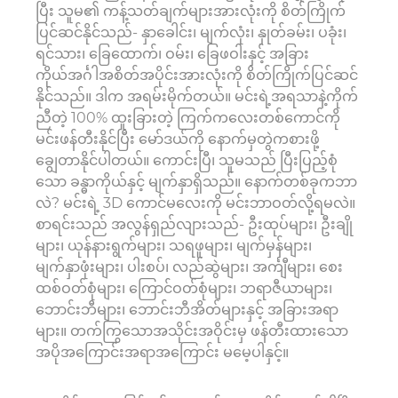
ပြီး သူမ၏ ကန့်သတ်ချက်များအားလုံးကို စိတ်ကြိုက်
ပြင်ဆင်နိုင်သည်- နှာခေါင်း၊ မျက်လုံး၊ နှုတ်ခမ်း၊ ပခုံး၊
ရင်သား၊ ခြေထောက်၊ ဝမ်း၊ ခြေဖဝါးနှင့် အခြား
ကိုယ်အင်္ဂါအစိတ်အပိုင်းအားလုံးကို စိတ်ကြိုက်ပြင်ဆင်
နိုင်သည်။ ဒါက အရမ်းမိုက်တယ်။ မင်းရဲ့အရသာနဲ့ကိုက်
ညီတဲ့ 100% ထူးခြားတဲ့ ကြက်ကလေးတစ်ကောင်ကို
မင်းဖန်တီးနိုင်ပြီး မော်ဒယ်ကို နောက်မှတွဲကစားဖို့
ချွေတာနိုင်ပါတယ်။ ကောင်းပြီ၊ သူမသည် ပြီးပြည့်စုံ
သော ခန္ဓာကိုယ်နှင့် မျက်နှာရှိသည်။ နောက်တစ်ခုကဘာ
လဲ? မင်းရဲ့ 3D ကောင်မလေးကို မင်းဘာဝတ်လို့ရမလဲ။
စာရင်းသည် အလွန်ရှည်လျားသည်- ဦးထုပ်များ၊ ဦးချို
များ၊ ယုန်နားရွက်များ၊ သရဖူများ၊ မျက်မှန်များ၊
မျက်နှာဖုံးများ၊ ပါးစပ်၊ လည်ဆွဲများ၊ အင်္ကျီများ၊ စေး
ထစ်ဝတ်စုံများ၊ ကြောင်ဝတ်စုံများ၊ ဘရာဇီယာများ၊
ဘောင်းဘီများ၊ ဘောင်းဘီအိတ်များနှင့် အခြားအရာ
များ။ တက်ကြွသောအသိုင်းအဝိုင်းမှ ဖန်တီးထားသော
အပိုအကြောင်းအရာအကြောင်း မမေ့ပါနှင့်။