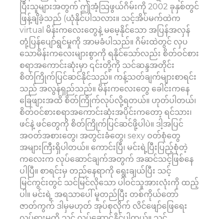
ပြီးသူများအတွက် ဤအံ့သြဖွယ်ဂိမ်းကို 2002 ခုနှစ်တွင်
ဖြန့်ချိခဲ့သည် (ယုံနိုင်ပါသလား။ သင့်အိပ်မက်ထဲက
virtual မိန်းကလေးတွေနဲ့ မမေ့နိုင်သော အပြန်အလှန်
တုံ့ပြန်ပျော်ရွင်မှုကို အာမခံပါသည်။ ဂိမ်းထဲတွင် လှပ
သောမိန်းကလေးများစွာကို ရနိုင်သော်လည်း စိတ်ဝင်စား
စရာအကောင်းဆုံးမှာ ၎င်းတို့ကို သင်ဆန္ဒအတိုင်း
စိတ်ကြိုက်ပြင်ဆင်နိုင်သည်။ ကန့်သတ်ချက်များစာရင်း
သည် အလွန်ရှည်သည်။ မိန်းကလေးတွေ ခေါင်းကနေ
ခြေဖျားအထိ စိတ်ကြိုက်လုပ်လို့ရတယ်။ ဟုတ်ပါတယ်၊
စိတ်ဝင်စားစရာအကောင်းဆုံးအပိုင်းကတော့ ရင်သား၊
ဖင်နဲ့ ဖင်တွေကို စိတ်ကြိုက်ပြင်ဆင်ဖို့ပါပဲ။ ဒါ့အပြင်
အဝတ်အစားတွေ၊ အတွင်းခံတွေ၊ sexy ဝတ်စုံတွေ
အများကြီးရှိပါတယ်။ ကောင်းပြီ၊ မင်းရဲ့ပြီးပြည့်စုံတဲ့
ကလေးက လုပ်ဆောင်ချက်အတွက် အဆင်သင့်ဖြစ်နေ
ပါပြီ။ စာရင်းမှ တည်နေရာကို ရွေးချယ်ပြီး သင့်
မြင်ကွင်းတွင် သင်မြင်လိုသော ပါဝင်သူအားလုံးကို ထည့်
ပါ။ မင်းရဲ့ အရသာပေါ် မူတည်ပြီး တစ်ကိုယ်တော်
ဇာတ်ကွက် ဒါမှမဟုတ် အုပ်စုလိုက် လိင်ဖျော်ဖြေရေး
လှုပ်ရှားမှုကို သင် လုပ်ဆောင်နိုင်ပါတယ်။ သင့်