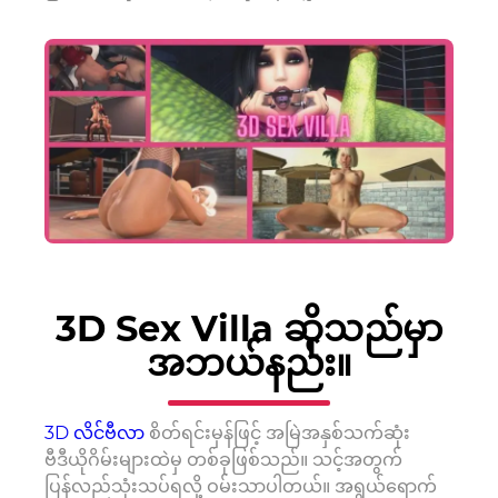
3D Sex Villa ဆိုသည်မှာ
အဘယ်နည်း။
3D လိင်ဗီလာ
စိတ်ရင်းမှန်ဖြင့် အမြဲအနှစ်သက်ဆုံး
ဗီဒီယိုဂိမ်းများထဲမှ တစ်ခုဖြစ်သည်။ သင့်အတွက်
ပြန်လည်သုံးသပ်ရလို့ ဝမ်းသာပါတယ်။ အရွယ်ရောက်