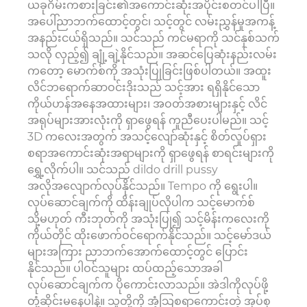
ယခုဂိမ်းကစားခြင်း၏အကောင်းဆုံးအပိုင်းစတင်ပါပြီ။
အပေါ်ညာဘက်ထောင့်တွင်၊ သင့်တွင် လမ်းညွှန်မှုအကန့်
အနည်းငယ်ရှိသည်။ သင်သည် ကင်မရာကို သင်နှစ်သက်
သလို လှည့်၍ ချုံ့ချဲ့နိုင်သည်။ အဆင်ပြေဆုံးနည်းလမ်း
ကတော့ မောက်စ်ကို အသုံးပြုခြင်းဖြစ်ပါတယ်။ အထူး
လိင်ဘရောက်ဆာဝင်းဒိုးသည် သင့်အား ရရှိနိုင်သော
ကိုယ်ဟန်အနေအထားများ၊ အဝတ်အစားများနှင့် လိင်
အရုပ်များအားလုံးကို ရှာဖွေရန် ကူညီပေးပါမည်။ သင့်
3D ကလေးအတွက် အသင့်လျော်ဆုံးနှင့် စိတ်လှုပ်ရှား
စရာအကောင်းဆုံးအရာများကို ရှာဖွေရန် စာရင်းများကို
ရွှေ့လိုက်ပါ။ သင်သည် dildo drill pussy
အလိုအလျောက်လုပ်နိုင်သည်။ Tempo ကို ရွေးပါ။
လုပ်ဆောင်ချက်ကို ထိန်းချုပ်လိုပါက သင့်မောက်စ်
သို့မဟုတ် ကီးဘုတ်ကို အသုံးပြု၍ သင့်မိန်းကလေးကို
ကိုယ်တိုင် ထိုးဖောက်ဝင်ရောက်နိုင်သည်။ သင့်မော်ဒယ်
များအကြား ညာဘက်အောက်ထောင့်တွင် ပြောင်း
နိုင်သည်။ ပါဝင်သူများ ထပ်ထည့်သောအခါ
လုပ်ဆောင်ချက်က ပိုကောင်းလာသည်။ အဲဒါကိုလုပ်ဖို့
တုံ့ဆိုင်းမနေပါနဲ့။ သူတို့ကို အံ့သြစရာကောင်းတဲ့ အုပ်စု