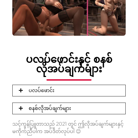
ပလပ်ဖောင်းနှင့် စနစ်
လိုအပ်ချက်များ
ပလပ်ဖောင်း
စနစ်လိုအပ်ချက်များ
သင့်ကွန်ပြူတာသည် 2021 တွင် ဤလိုအပ်ချက်များနှင့်
မကိုက်ညီပါက အပ်ဒိတ်လုပ်ပါ 😉