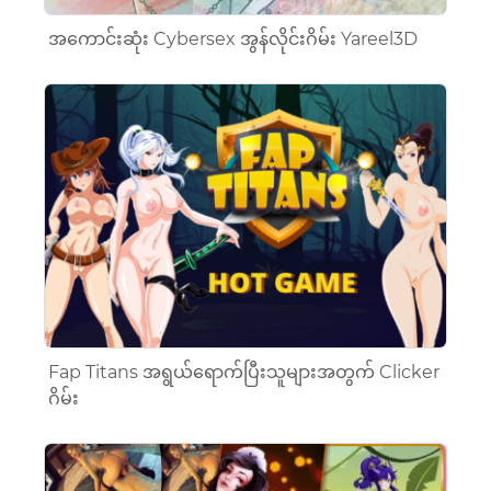
အကောင်းဆုံး Cybersex အွန်လိုင်းဂိမ်း Yareel3D
Fap Titans အရွယ်ရောက်ပြီးသူများအတွက် Clicker
ဂိမ်း