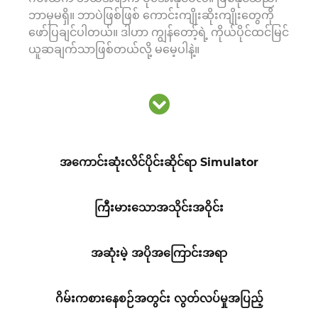
ဘာမှမရှိ။ ဘာပဲဖြစ်ဖြစ် ကောင်းကျိုးဆိုးကျိုးတွေကို
ဖော်ပြချင်ပါတယ်။ ဒါဟာ ကျွန်တော့်ရဲ့ ကိုယ်ပိုင်ထင်မြင်
ယူဆချက်သာဖြစ်တယ်လို့ မမေ့ပါနဲ့။
အကောင်းဆုံးလိင်ပိုင်းဆိုင်ရာ Simulator
ကြီးမားသောအသိုင်းအဝိုင်း
အဆုံးမဲ့ အပိုအကြောင်းအရာ
ဂိမ်းကစားနေစဉ်အတွင်း လွတ်လပ်မှုအပြည့်