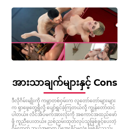
အားသာချက်များနှင့် Cons
ဒီလိုဂိမ်းမျိုးကို ကမ္ဘာတစ်ဝှမ်းက လူတော်တော်များများ
က ရှာဖွေတွေ့ရှိလို့ ပျော်ရွှင်ခဲ့ကြတယ်လို့ ကျွန်တော်ထင်
ပါတယ်။ လိင်အိပ်မက်အားလုံးကို အကောင်အထည်ဖော်
ဖို့ ကူညီပေးတယ်။ ညစ်ညမ်းထုတ်လုပ်သူဖြစ်ခွင့်ပေးတဲ့
ဂိမ်းထက် ဘယ်အရာက ပိုအေးနိုင်မလဲ။ ဖြစ်နိုင်သည်၊