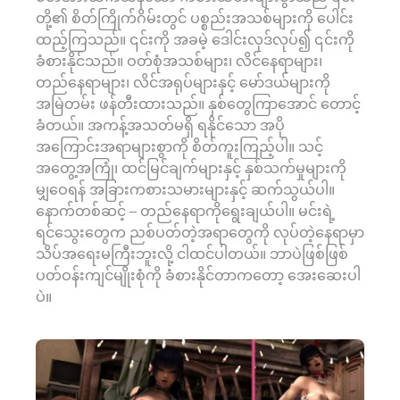
တို့၏ စိတ်ကြိုက်ဂိမ်းတွင် ပစ္စည်းအသစ်များကို ပေါင်း
ထည့်ကြသည်။ ၎င်းကို အခမဲ့ ဒေါင်းလုဒ်လုပ်၍ ၎င်းကို
ခံစားနိုင်သည်။ ဝတ်စုံအသစ်များ၊ လိင်နေရာများ၊
တည်နေရာများ၊ လိင်အရုပ်များနှင့် မော်ဒယ်များကို
အမြဲတမ်း ဖန်တီးထားသည်။ နှစ်တွေကြာအောင် တောင့်
ခံတယ်။ အကန့်အသတ်မရှိ ရနိုင်သော အပို
အကြောင်းအရာများစွာကို စိတ်ကူးကြည့်ပါ။ သင့်
အတွေ့အကြုံ၊ ထင်မြင်ချက်များနှင့် နှစ်သက်မှုများကို
မျှဝေရန် အခြားကစားသမားများနှင့် ဆက်သွယ်ပါ။
နောက်တစ်ဆင့် – တည်နေရာကိုရွေးချယ်ပါ။ မင်းရဲ့
ရင်သွေးတွေက ညစ်ပတ်တဲ့အရာတွေကို လုပ်တဲ့နေရာမှာ
သိပ်အရေးမကြီးဘူးလို့ ငါထင်ပါတယ်။ ဘာပဲဖြစ်ဖြစ်
ပတ်ဝန်းကျင်မျိုးစုံကို ခံစားနိုင်တာကတော့ အေးဆေးပါ
ပဲ။