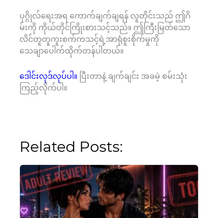
ပုဂ္ဂိုလ်ရေးအရ ကောက်ချက်ချရန် လူတိုင်းသည် ဤဂိ
မ်းကို ကိုယ်တိုင်ကြိုးစားသင့်သည်။ ဤကြီးမြတ်သော
လိင်တူတူကူးစက်ကသင့်ရဲ့အာရုံစူးစိုက်မှုကို
သေချာပေါက်ထိုက်တန်ပါတယ်။
ဒေါင်းလုဒ်လုပ်ပါ။
ပြီးတာနဲ့ ချက်ချင်း အခမဲ့ စမ်းသုံး
ကြည့်လိုက်ပါ။
Related Posts: