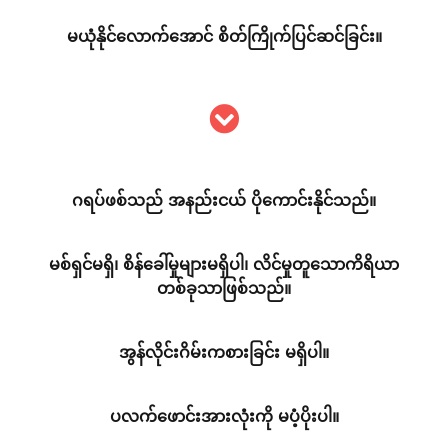
မယုံနိုင်လောက်အောင် စိတ်ကြိုက်ပြင်ဆင်ခြင်း။
ဂရပ်ဖစ်သည် အနည်းငယ် ပိုကောင်းနိုင်သည်။
မစ်ရှင်မရှိ၊ စိန်ခေါ်မှုများမရှိပါ၊ လိင်မှုတူသောကိရိယာ
တစ်ခုသာဖြစ်သည်။
အွန်လိုင်းဂိမ်းကစားခြင်း မရှိပါ။
ပလက်ဖောင်းအားလုံးကို မပံ့ပိုးပါ။