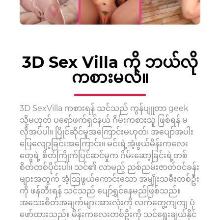
3D Sex Villa ကို ဘယ်လို
ကစားမလဲ။
3D SexVilla ကစားရန် သင်သည် ကွန်ပျူတာ geek
သို့မဟုတ် ပရော်ဖက်ရှင်နယ် ဂိမ်းကစားသူ ဖြစ်ရန် မ
လိုအပ်ပါ။ ပြိုင်ဆိုင်မှုအကြောင်းမဟုတ်၊ အပျော်အပါး
ပြေလျော့ခြင်းအကြောင်း။ မင်းရဲ့အံ့ဖွယ်မိန်းကလေး
တွေရဲ့ စိတ်ကြိုက်ပြင်ဆင်မှုက ဂိမ်းဆော့ခြင်းရဲ့တစ်
စိတ်တစ်ပိုင်းပါ။ သင်၏ လာမည့် ညစ်ညမ်းဇာတ်ဝင်ခန်း
များအတွက် အံ့သြဖွယ်ကောင်းသော အမျိုးသမီးတစ်ဦး
ကို ဖန်တီးရန် သင်သည် ပျော်ရွှင်နေမည်ဖြစ်သည်။
အသေးစိတ်အချက်များအားလုံးကို လက်တွေ့ကျကျ ပုံ
ဖော်ထားသည်။ မိန်းကလေးတစ်ဦးကို သင်ရွေးချယ်နိုင်