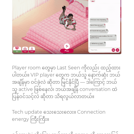
Player room တွေမှာ Last Seen ကိုလည်း ထည့်ထား
ပါတယ်။ VIP player တွေက ဘယ်သူ နောက်ဆုံး ဘယ်
အချိန်မှာ ဝင်ခဲ့လဲ ဆိုတာ မြင်နိုင်ပြီ — ဒါကြောင့် ဘယ်
သူ active ဖြစ်နေလဲ၊ ဘယ်အချိန် conversation ထဲ
ပြန်ဝင်သင့်လဲ ဆိုတာ သိရလွယ်လာတယ်။
Tech update သေးသေးလေး။ Connection
energy ကြီးကြီး။