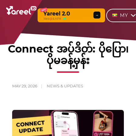
NEW
Yareel 2.0
MY
→
Web
β
& APK
Connect အပ်ဒိတ်: ပိုပြော၊
ပိုမခန့်မှန်း
MAY 29, 2026
NEWS & UPDATES