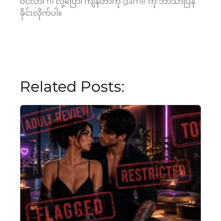
ဝင်လာ၊ hi လို့ပြော၊ ကျန်တာကို game ကို ဘာသာပြန်
ခိုင်းလိုက်ပါ။
Related Posts: