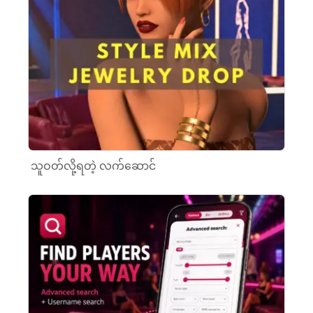
သူဝတ်လို့ရတဲ့ လက်ဆောင်