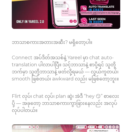
ဘာသာစကားအတားအဆီး? မရှိတော့ပါ။
Connect အပ်ဒိတ်အသစ်နဲ့ Yareel မှာ chat auto-
translation ပါလာပါပြီ။ သင့်ဘာသာနဲ့ စာပို့ရင် သူတို့
ဘက်မှာ သူတို့ဘာသာနဲ့ ဖတ်လို့ရမယ် — လွယ်ကူတယ်၊
smooth ဖြစ်တယ်၊ awkward လည်း မဖြစ်တော့ဘူး။
Flirt လုပ်၊ chat လုပ်၊ plan ဆွဲ၊ အဲဒီ “hey 😏” စာလေး
ပို့ — အခုတော့ ဘာသာစကားကွာခြားနေလည်း အလုပ်
လုပ်ပါတယ်။