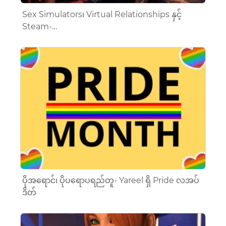
Sex Simulators၊ Virtual Relationships နှင့်
Steam-…
ပိုအရောင်၊ ပိုပရောပရည်တူ- Yareel ရှိ Pride လအပ်
ဒိတ်