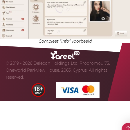
Compleet “Info” voorbeeld
© 2019 - 2026 Delecon Holdings Ltd, Prodromou 75,
Oneworld Parkview House, 2063, Cyprus. All rights
reserved.