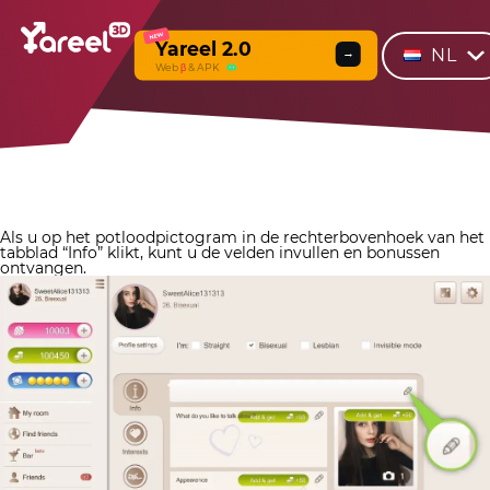
NEW
Yareel 2.0
NL
→
Web
β
& APK
Als u op het potloodpictogram in de rechterbovenhoek van het
tabblad “Info” klikt, kunt u de velden invullen en bonussen
ontvangen.