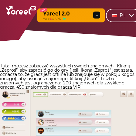
NEW
Yareel 2.0
PL
→
Web
β
& APK
Tutaj możesz zobaczyć wszystkich swoich znajomych.
Kliknij
„Zaproś”, aby zaprosić go do gry (jeśli ikona „Zaproś” jest szara,
oznacza to, że gracz jest offline lub znajduje się w pokoju kogoś
innego), aby usunąć znajomego, kliknij „Usuń”.
Liczba
znajomych jest ograniczona:
200 znajomych dla zwykłego
gracza, 450 znajomych dla gracza VIP.