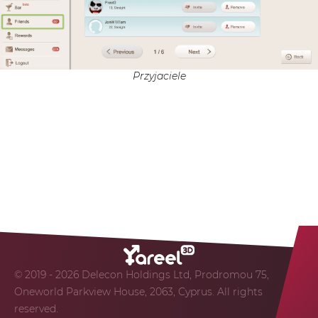
Przyjaciele
© 2019 - 2026 Delecon Holdings Ltd, Prodromou 75,
Oneworld Parkview House, 2063, Cyprus. All rights
reserved.