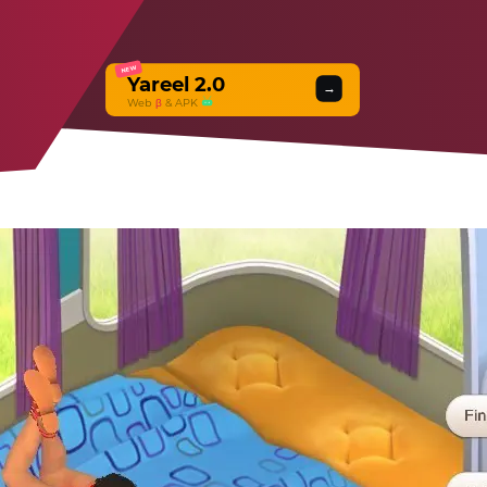
NEW
Yareel 2.0
→
Web
β
& APK