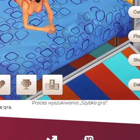
Proces wyszukiwania „Szybka gra”.
ę gra.