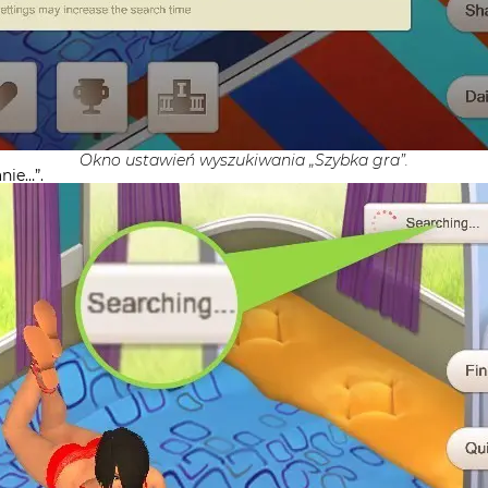
Okno ustawień wyszukiwania „Szybka gra”.
ie…”.