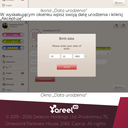
Ikona „Data urodzenia”.
W wyskakującym okienku wpisz swoją datę urodzenia i kliknij
„Akceptuję”.
Okno „Data urodzenia”.
© 2019 - 2026 Delecon Holdings Ltd, Prodromou 75,
Oneworld Parkview House, 2063, Cyprus. All rights