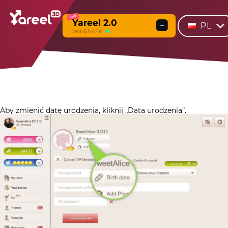
NEW
Yareel 2.0
PL
→
Web
β
& APK
Aby zmienić datę urodzenia, kliknij „Data urodzenia”.