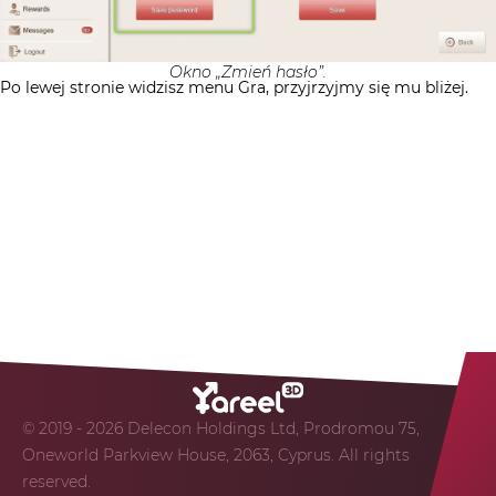
Okno „Zmień hasło”.
Po lewej stronie widzisz menu Gra, przyjrzyjmy się mu bliżej.
© 2019 - 2026 Delecon Holdings Ltd, Prodromou 75,
Oneworld Parkview House, 2063, Cyprus. All rights
reserved.