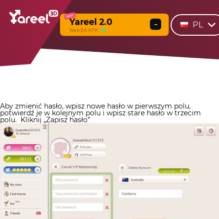
NEW
Yareel 2.0
PL
→
Web
β
& APK
Aby zmienić hasło, wpisz nowe hasło w pierwszym polu,
potwierdź je w kolejnym polu i wpisz stare hasło w trzecim
polu.
Kliknij „Zapisz hasło”