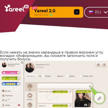
NEW
Yareel 2.0
RU
→
Web
β
& APK
Если нажать на значок карандаша в правом верхнем углу
вкладки «Информация», вы сможете заполнить поля и
получить бонусы.