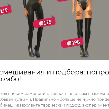
 смешивания и подбора: попр
комбо!
 мы вносим изменения, предоставляя вам возможно
юбыми чулками. Правильно – больше не нужно прид
бинаций! Проявите творческий подход, эксперимен