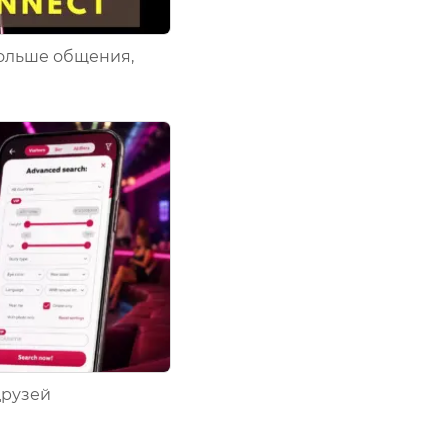
ольше общения,
друзей