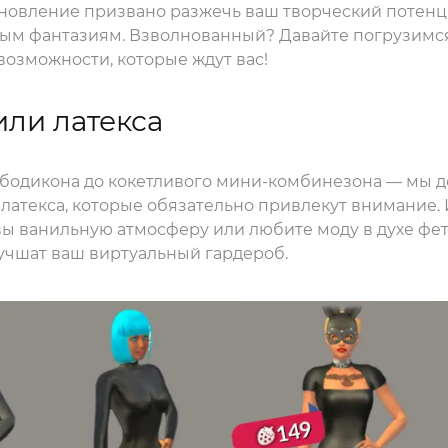
овление призвано разжечь ваш творческий потенци
м фантазиям. Взволнованный? Давайте погрузимся
возможности, которые ждут вас!
или латекса
я-бодикона до кокетливого мини-комбинезона — мы 
латекса, которые обязательно привлекут внимание. 
 вы ванильную атмосферу или любите моду в духе фе
учшат ваш виртуальный гардероб.