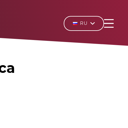
RU
са