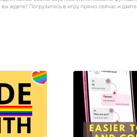
е вы ждете? Погрузитесь в игру прямо сейчас и дайт