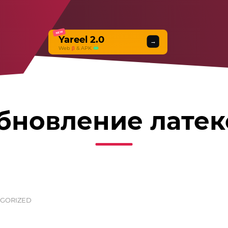
NEW
Yareel 2.0
→
Web
β
& APK
бновление латек
GORIZED