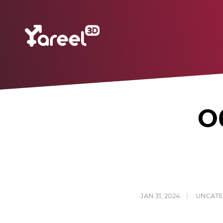
О
JAN 31, 2024
UNCATE