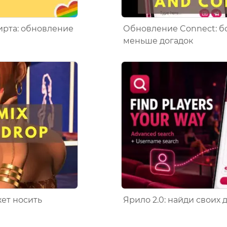
ирта: обновление
Обновление Connect: б
меньше догадок
ет носить
Ярило 2.0: найди своих 