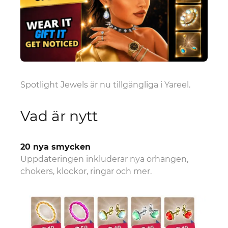
Spotlight Jewels är nu tillgängliga i Yareel.
Vad är nytt
20 nya smycken
Uppdateringen inkluderar nya örhängen,
chokers, klockor, ringar och mer.