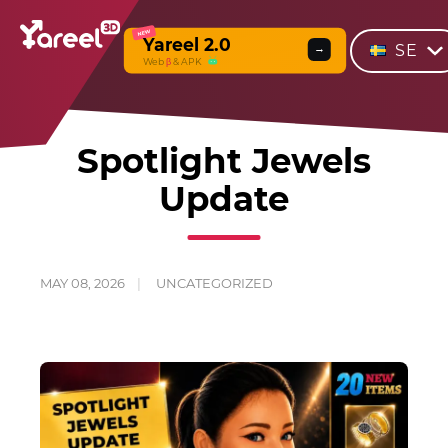
NEW
Yareel 2.0
SE
→
Web
β
& APK
Spotlight Jewels
Update
MAY 08, 2026
UNCATEGORIZED