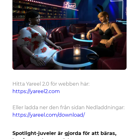
Hitta Yareel 2.0 för webben här:
https://yareel2.com
Eller ladda ner den från sidan Nedladdningar:
https://yareel.com/download/
Spotlight-juveler är gjorda för att bäras,