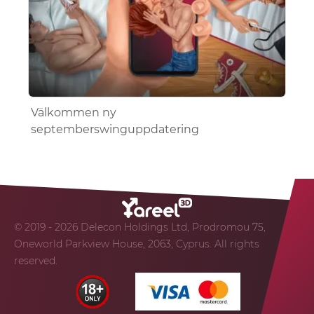
Välkommen ny
septemberswinguppdatering
© 2019 - 2026 Delecon Holdings Ltd, Prodromou 75,
Oneworld Parkview House, 2063, Cyprus. All rights
reserved.