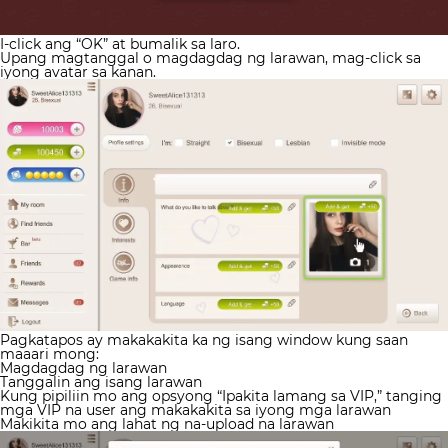
I-click ang “OK” at bumalik sa laro.
Upang magtanggal o magdagdag ng larawan, mag-click sa
iyong avatar sa kanan.
Pagkatapos ay makakakita ka ng isang window kung saan
maaari mong:
Magdagdag ng larawan
Tanggalin ang isang larawan
Kung pipiliin mo ang opsyong “Ipakita lamang sa VIP,” tanging
mga VIP na user ang makakakita sa iyong mga larawan
Makikita mo ang lahat ng na-upload na larawan