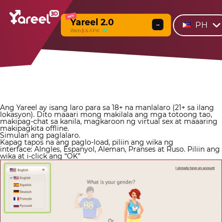
NEW
Yareel 2.0
PH
→
Web
β
& APK
Ang Yareel ay isang laro para sa 18+ na manlalaro (21+ sa ilang
lokasyon). Dito maaari mong makilala ang mga totoong tao,
makipag-chat sa kanila, magkaroon ng virtual sex at maaaring
makipagkita offline.
Simulan ang paglalaro.
Kapag tapos na ang paglo-load, piliin ang wika ng
interface:
А
Ingles, Espanyol, Aleman, Pranses at Ruso. Piliin ang
wika at i-click ang “OK”