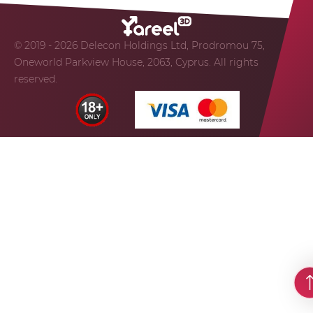
© 2019 - 2026 Delecon Holdings Ltd, Prodromou 75,
Oneworld Parkview House, 2063, Cyprus. All rights
reserved.