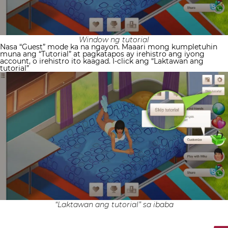
Window ng tutorial
Nasa “Guest” mode ka na ngayon.
Maaari mong kumpletuhin
muna ang “Tutorial” at pagkatapos ay irehistro ang iyong
account, o irehistro ito kaagad. I-click ang “Laktawan ang
tutorial”
“Laktawan ang tutorial” sa ibaba