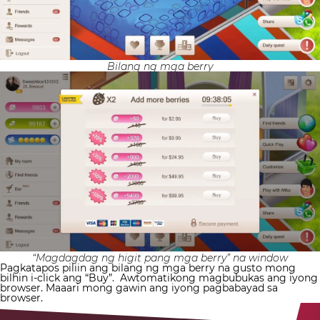
Bilang ng mga berry
“Magdagdag ng higit pang mga berry” na window
Pagkatapos piliin ang bilang ng mga berry na gusto mong
bilhin i-click ang “Buy”.
Awtomatikong magbubukas ang iyong
browser. Maaari mong gawin ang iyong pagbabayad sa
browser.