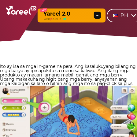
NEW
Yareel 2.0
PH
→
Web
β
& APK
Ito ay isa sa mga in-game na pera.
Ang kasalukuyang bilang ng
mga barya ay ipinapakita sa menu sa kaliwa.
Ang ilang mga
produkto ay maaari lamang mabili gamit ang mga berry.
Upang makakuha ng higit pang mga berry, anyayahan ang
mga kaibigan sa laro o bilhin ang mga ito sa pag-click sa plus.