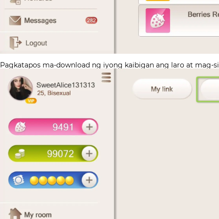
Pagkatapos ma-download ng iyong kaibigan ang laro at mag-sig