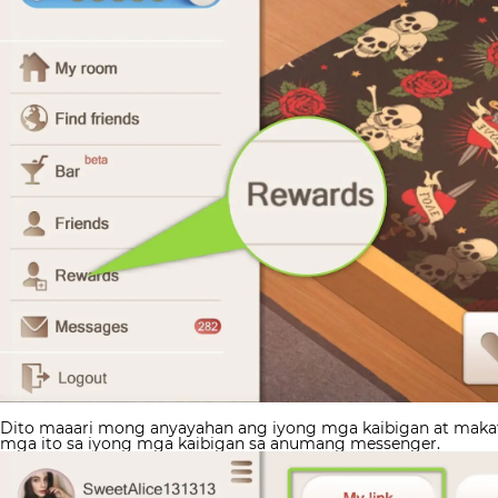
Dito maaari mong anyayahan ang iyong mga kaibigan at mak
mga ito sa iyong mga kaibigan sa anumang messenger.