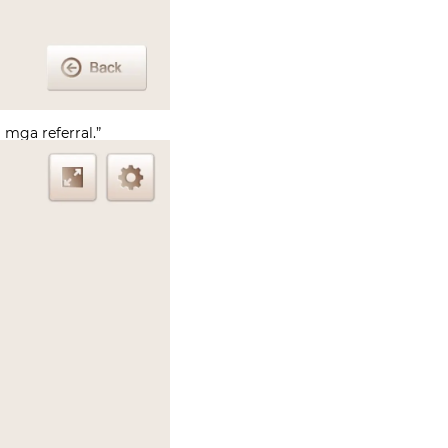
mga referral.”