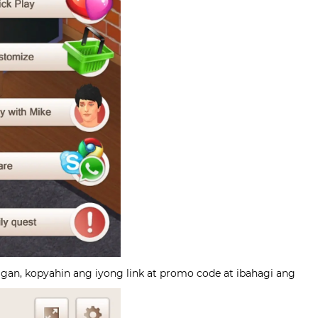
an, kopyahin ang iyong link at promo code at ibahagi ang