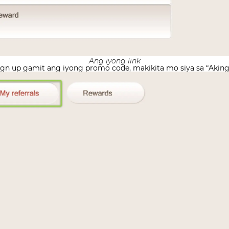
Ang iyong link
n up gamit ang iyong promo code, makikita mo siya sa “Aking 