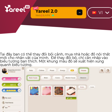
NEW
Yareel 2.0
VI
→
Web
β
& APK
Tại đây bạn có thể thay đổi bối cảnh, mua nhà hoặc đồ nội thất
mới cho nhân vật của mình.
Để thay đổi bộ, chỉ cần nhấp vào
biểu tượng bạn thích. Một khung màu đỏ sẽ xuất hiện xung
quanh biểu tượng.