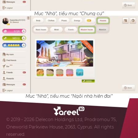
Mục “Nhà”, tiểu mục “Chung cư”
Mục “Nhà”, tiểu mục “Ngôi nhà hiện đại”
© 2019 - 2026 Delecon Holdings Ltd, Prodromou 75,
Oneworld Parkview House, 2063, Cyprus. All rights
reserved.