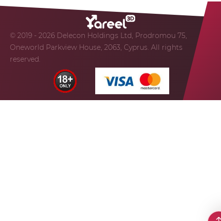
© 2019 - 2026 Delecon Holdings Ltd, Prodromou 75,
Oneworld Parkview House, 2063, Cyprus. All rights
reserved.