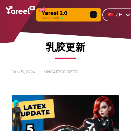
NEW
Yareel 2.0
ZH
→
Web
β
& APK
乳胶更新
JAN 31, 2024
UNCATEGORIZED