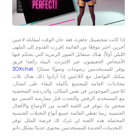
إذا كانت شخصيتك جاهزة، فقد حان الوقت لمقابلة لاعبين
آخرين. اختر موقعًا من القائمة (قررت القدوم إلى الملهى
الليلي أولاً). هناك ستقابل الصور الرمزية التي يتحكم فيها
الأشخاص الحقيقيون عبر الإنترنت. البيئة رائعة! فريق
يوفر للمستخدمين رسومات وصوتًا ممتازًا.
3DXchat
يمكنك التواصل مع اللاعبين إذا أرادوا ذلك. هناك ثلاث
محادثات: العامة للمجتمع بأكمله للبقاء على اتصال،
للاعبين الموجودين في نفس المكان، والدردشة الشخصية
مع المستخدم. الرقص والتحدث قبل ممارسة الجنس مع
شخص ما. تتوفر في اللعبة العديد من الأوضاع والأفعال
الجنسية. ربما تغطي القائمة جميع أنواع التخيلات الجنسية
المحتملة. هذه اللعبة لن تترك لك فرصة للملل. توفر
التحديثات الجديدة للمستخدمين محتوى جديدًا بشكل دائم.