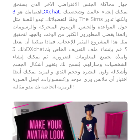
جهاز محاكاة الجنس الافتراضي الآخر الذي يستحق
. يمكنك إنشاء عالمك وشخصيتك
3DXchat
اهتمامك هو
وفقًا لتفضيلاتك. تبدو اللعبة مثل The Sims ولكنها تدور
حول المواعدة والجنس. الرسوم المتحركة والرسومات
رائعة! يقضي المطورون الكثير من الوقت والجهد لتحقيق
مثل هذا المشروع المثير للإعجاب. فماذا يمكننا أن نفعل
ذلك 3DXchat؟ قم بإنشاء ملف التعريف الخاص بك
واملأه بجميع المعلومات الضرورية. ثم يمكنك إنشاء
الشخصيات ومنازلهم. يُسمح لك بتغيير أشكال الجسم
وأشكاله ولون البشرة وحجم الثدي والمزيد. يمكنك أيضًا
اختيار أي ملابس وزي موحد وإكسسوارات. اجعل الصورة
الرمزية الخاصة بك تبدو مثالية!