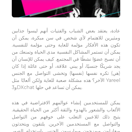
عادة، يعتقد بعض الشباب والفتيات أنهم ليسوا جذابين
ومثيرين للاهتمام لأي شخص. في سن مبكرة، يمكن أن
تكون هذه الأفكار مؤلمة للغاية وحتى مؤلمة للنفسية.
يمكن أن تستمر المشاكل النفسية مدى الحياة وتمنعك من
أن تصبح عضوًا نشطًا في المجتمع. كيف يمكن للإنسان أن
يجد شريكًا جنسيًا، أو يبني علاقة، أو حتى عائلة إذا كان
(هي) تكره نفسها (نفسها) وتخشى التواصل مع الجنس
الآخر؟ هذه مشكلة صعبة للغاية ولكن ألعابًا مثل Yareel
و3DXchat يمكن أن تساعد في حلها.
يمكن للمستخدمين إنشاء عوالمهم الافتراضية في هذه
الألعاب والشعور بالهدوء والثقة أكثر من الحياة الحقيقية.
يتيح ذلك للاعبين التغلب على خوفهم من التواصل
والتواصل مع المستخدمين الآخرين. يلتقون ويتحدثون
ويغازلون ويمزحون ويمارسون الجنس باستخدام الصور