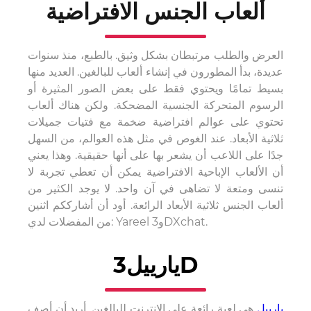
ألعاب الجنس الافتراضية
العرض والطلب مرتبطان بشكل وثيق. بالطبع، منذ سنوات
عديدة، بدأ المطورون في إنشاء ألعاب للبالغين. العديد منها
بسيط تمامًا ويحتوي فقط على بعض الصور المثيرة أو
الرسوم المتحركة الجنسية المضحكة. ولكن هناك ألعاب
تحتوي على عوالم افتراضية ضخمة مع فتيات جميلات
ثلاثية الأبعاد. عند الغوص في مثل هذه العوالم، من السهل
جدًا على اللاعب أن يشعر بها على أنها حقيقية. وهذا يعني
أن الألعاب الإباحية الافتراضية يمكن أن تعطي تجربة لا
تنسى ومتعة لا تضاهى في آن واحد. لا يوجد الكثير من
ألعاب الجنس ثلاثية الأبعاد الرائعة. أود أن أشارككم اثنين
من المفضلات لدي: Yareel و3DXchat.
يارييل3D
يارييل
هي لعبة رائعة على الإنترنت للبالغين. أريد أن أصف