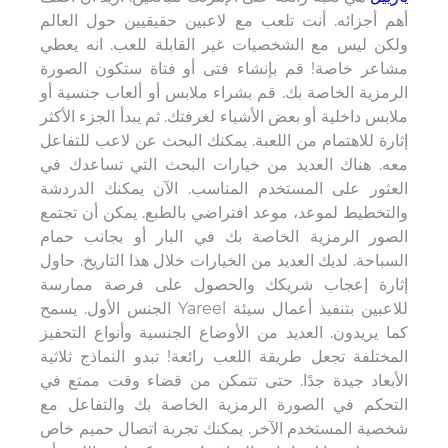
أهم أجزائه. أنت تلعب مع لاعبين حقيقيين حول العالم
ولكن ليس مع الشخصيات غير القابلة للعب. انه يعطي
مشاعر خاصة! قم بإنشاء فتى أو فتاة ستكون الصورة
الرمزية الخاصة بك. قم بشراء ملابس أو ألعاب جنسية أو
ملابس داخلية أو بعض الأشياء لغرفتك. ثم يبدأ الجزء الأكثر
إثارة للاهتمام من اللعبة. يمكنك البحث عن لاعب للتفاعل
معه. هناك العديد من خيارات البحث التي تساعدك في
العثور على المستخدم المناسب. الآن يمكنك الدردشة
والتخطيط لموعد، موعد افتراضي بالطبع. يمكن أن تجتمع
الصور الرمزية الخاصة بك في البار أو بجانب حمام
السباحة. لديك العديد من الخيارات خلال هذا التاريخ. حاول
إثارة إعجاب شريكك والحصول على فرصة ممارسة
الجنس الأول. يسمح Yareel للاعبين بتنفيذ أعمال سيئة
كما يريدون. العديد من الأوضاع الجنسية وأنواع التحفيز
المختلفة تجعل طريقة اللعب رائعة! تبدو النماذج ثلاثية
الأبعاد جيدة جدًا. حتى تتمكن من قضاء وقت ممتع في
التحكم في الصورة الرمزية الخاصة بك والتفاعل مع
شخصية المستخدم الآخر. يمكنك تجربة اتصال حميم خاص