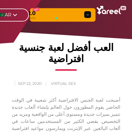
NEW
Yareel 2.0
AR
→
Web
β
& APK
العب أفضل لعبة جنسية
افتراضية
SEP 22, 2020
VIRTUAL SEX
أصبحت لعبة الجنس الافتراضية أكثر شعبية في الوقت
الحاضر. يقوم المطورون حول العالم بإنشاء ألعاب جديدة
تتميز بميزات جديدة ومستوى أعلى من الواقعية ومزيد من
التخصيص. يقضي الكثير من المستخدمين ساعات في
ألعاب البالغين عبر الإنترنت ويمارسون مواعيد افتراضية