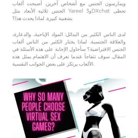
ويمارسون الجنس مع أشخاص آخرين. أصبحت ألعاب
الجنس ثلاثية الأبعاد مثل Yareel و3DXchat تحظى
بشعبية كبيرة. لماذا يحدث هذا؟
لدى الناس الكثير من البدائل: المواد الإباحية، والدعارة،
والعلاقة الجنسية. لماذا يختار الكثير من الناس ألعاب
الجنس الافتراضية؟ سأحاول الإجابة على هذه الأسئلة في
المقال. سوف تتفاجأ عندما تعرف أن الاهتمام بمثل هذه
الألعاب يرتكز على بعض الجوانب النفسية.