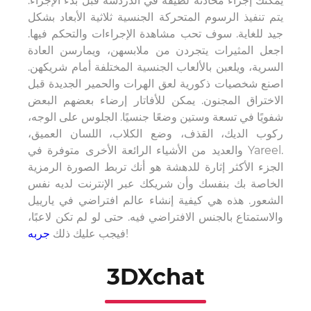
يمكنك إجراء محادثة لطيفة في الدردشة قبل بدء الإجراء.
يتم تنفيذ الرسوم المتحركة الجنسية ثلاثية الأبعاد بشكل
جيد للغاية. سوف تحب مشاهدة الإجراءات والتحكم فيها.
اجعل المثيرات يتجردن من ملابسهن، ويمارسن العادة
السرية، ويلعبن بالألعاب الجنسية المختلفة أمام شريكهن.
اصنع شخصيات ذكورية لعق الهرات والحمير الجديدة قبل
الاختراق المجنون. يمكن للأفاتار إرضاء بعضهم البعض
شفويًا في تسعة وستين وضعًا جنسيًا. الجلوس على الوجه،
ركوب الديك، القذف، وضع الكلاب، اللسان العميق،
والعديد من الأشياء الرائعة الأخرى متوفرة في Yareel.
الجزء الأكثر إثارة للدهشة هو أنك تربط الصورة الرمزية
الخاصة بك بنفسك وأن شريكك عبر الإنترنت لديه نفس
الشعور. هذه هي كيفية إنشاء عالم افتراضي في يارييل
والاستمتاع بالجنس الافتراضي فيه. حتى لو لم تكن لاعبًا،
!
فيجب عليك ذلك
جربه
3DXchat