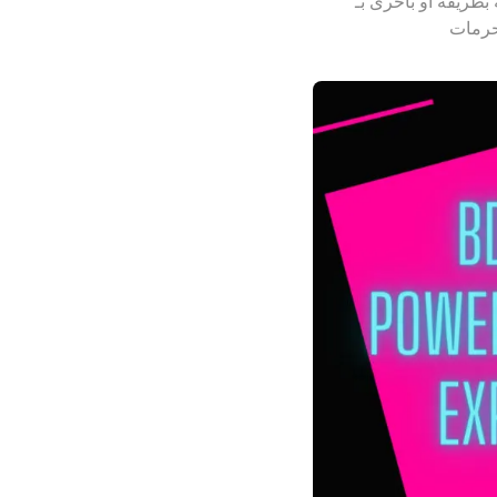
 العديد من الثقافات منذ قرون. لقد تم استخدامها كطرق