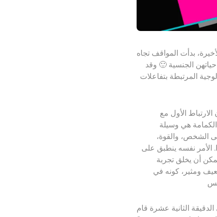
ير مع تزايد شعبيتها في الثقافة الشعبية. الرواية الأكثر مبيعًا “50
ياتهن الجنسية 🙂 وقد
هذه الممارسات لها أيضًا تأثير إيجابي على
كمامة. في الواقع، الممارسات المتعلقة بهذه
 الكمامة هي وسيلة
ى الشخص، والقوة،
. الأمر نفسه ينطبق على
يمكن أن يخلق تجربة
عيف ومثير، كونه في
الدقيقة الثانية عشرة قام