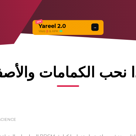
NEW
Yareel 2.0
→
Web
β
& APK
ا نحب الكمامات والأصف
SCIENCE