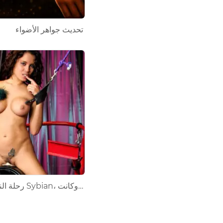
تحديث جواهر الأضواء
"رحلة النشوة الجنسية": لماذا كانت Sybian، وكانت…