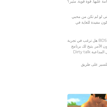
ة عليها. قوة قوية. مثير؟
 تكن من محبي BDSM، يمكن للقيود أن تكون تجربة مثيرة قوية بالنسبة لك أيضًا. إن التخلي عن السيطرة على
ن مفيدة للغاية في
هل ترغب في تجربة BDSM؟ إذا كنت تبحث عن عدم معرفة من أين تبدأ كمبتدئ، فإن تكبيل اليدين وتكميم الفم هي طريقة
الأمر. يتيح لك برنامج
يقي، يمكنك تجربتها هنا في لعبة