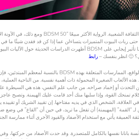
ومع ذلك، في الآونة الأخيرة، بدأت المواقف تجاه BDSM تتغ
ى ربات البيوت المتميزات يتساءلن عما إذا كن قد فقدن شيئًا ما في ح
أظهرت الدراسات الحديثة حول الآليات البيولوجية المرتبطة بتفاعلات BDSM أن 
ي؟ 🙂 انظر بنفسك –
رابط
بالنسبة لمعظم المبتدئين، فإن الارتباط الأول مع BDSM هو الأصفاد وال
. هذه الألعاب الصغيرة المحمولة ذات أهمية نفسية. من الناحية العملية،
التحدث أو إخماد صراخه. من جانب علم النفس، هذه هي السيطرة عل
ام تمنحك القوة، وإذا سلبها منك أحد قامت عليك الهيمنة. وتصبح عاجزا
في العلاقة، الشخص الذي في يديه مفتاحها. إن تقييد الشريك أو تقييده 
لـ “القمة” (المهيمنة) أن تفعل ما تريد، في حين أن “القاع” في وضع ض
نسة بانانا نفسها بالكامل للمتصدرة. وقد حدت الأصفاد من حركتها، وفي 