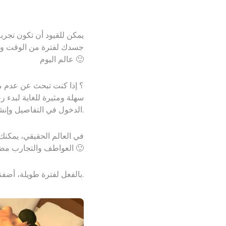
جسدك لفترة من الوقت وتس
عالم اليوم 🙂
سهلة ومثيرة للغاية لبدء ر
Dirty talk الدخول في التفاصيل وإنشاء نص سيتم تشغيله لاحقًا. والمحادثات نفسها يمكن أن تكون مثيرة مثل المداعبة.
Yareel3D. العواطف والتجارب مضمونة 🙂
للمبتدئين والذين يمارسون BDSM بالفعل لفترة طويلة، أضفنا ثلاث أوضاع جديدة.