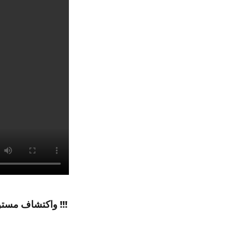
القيود هي طريقة رائعة لاستكشاف عالم BDSM واكتشاف مستوى جديد من المتعة واللعب !!!