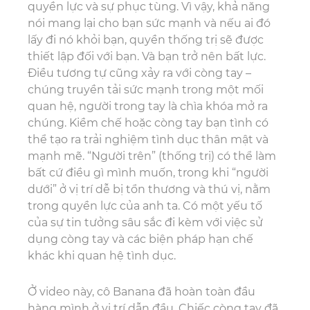
quyền lực và sự phục tùng. Vì vậy, khả năng
nói mang lại cho bạn sức mạnh và nếu ai đó
lấy đi nó khỏi bạn, quyền thống trị sẽ được
thiết lập đối với bạn. Và bạn trở nên bất lực.
Điều tương tự cũng xảy ra với còng tay –
chúng truyền tải sức mạnh trong một mối
quan hệ, người trong tay là chìa khóa mở ra
chúng. Kiềm chế hoặc còng tay bạn tình có
thể tạo ra trải nghiệm tình dục thân mật và
mạnh mẽ. “Người trên” (thống trị) có thể làm
bất cứ điều gì mình muốn, trong khi “người
dưới” ở vị trí dễ bị tổn thương và thú vị, nằm
trong quyền lực của anh ta. Có một yếu tố
của sự tin tưởng sâu sắc đi kèm với việc sử
dụng còng tay và các biện pháp hạn chế
khác khi quan hệ tình dục.
Ở video này, cô Banana đã hoàn toàn đầu
hàng mình ở vị trí dẫn đầu. Chiếc còng tay đã