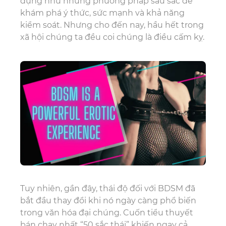
dụng như những phương pháp sâu sắc để
khám phá ý thức, sức mạnh và khả năng
kiểm soát. Nhưng cho đến nay, hầu hết trong
xã hội chúng ta đều coi chúng là điều cấm kỵ.
Tuy nhiên, gần đây, thái độ đối với BDSM đã
bắt đầu thay đổi khi nó ngày càng phổ biến
trong văn hóa đại chúng. Cuốn tiểu thuyết
bán chạy nhất “50 sắc thái” khiến ngay cả