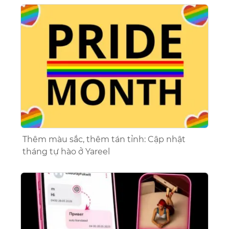
Thêm màu sắc, thêm tán tỉnh: Cập nhật
tháng tự hào ở Yareel