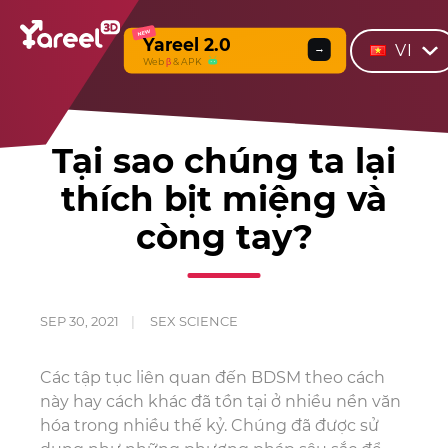
NEW
Yareel 2.0
VI
→
Web
β
& APK
Tại sao chúng ta lại
thích bịt miệng và
còng tay?
SEP 30, 2021
SEX SCIENCE
Các tập tục liên quan đến BDSM theo cách
này hay cách khác đã tồn tại ở nhiều nền văn
hóa trong nhiều thế kỷ. Chúng đã được sử