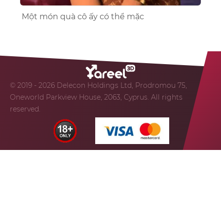
Một món quà cô ấy có thể mặc
© 2019 - 2026 Delecon Holdings Ltd, Prodromou 75,
Oneworld Parkview House, 2063, Cyprus. All rights
reserved.