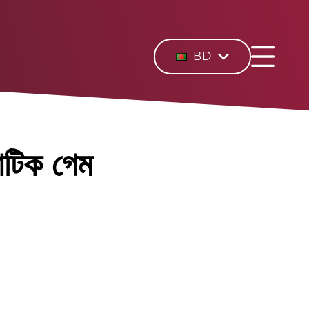
BD
োটিক গেম