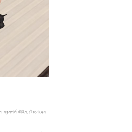
 স্কুলগার্ল স্টাইল, টেকনোসেক্স