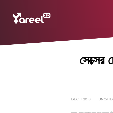
সেক্সের
DEC 11, 2018
UNCATE