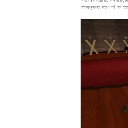
আজ সেক্স করার মত মনে হচ্ছে, কিন
সৌভাগ্যবশত, দারুণ পর্ণ এবং ইর