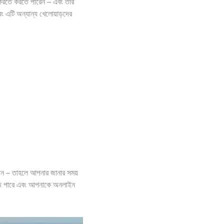
 করতে করতে পারেন – এবং তার
 এটি অন্যান্য খেলোয়াড়দের
ন – তাহলে আপনার জানার সময়
ে পারে এবং আপনাকে অনলাইন