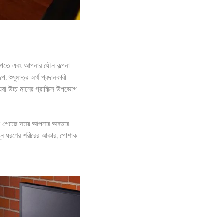
পেতে এবং আপনার যৌন কল্পনা
 শুধুমাত্র অর্থ প্রদানকারী
া উচ্চ মানের গ্রাফিক্স উপভোগ
নি গেমের সময় আপনার অবতার
িভিন্ন ধরণের শরীরের আকার, পোশাক