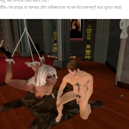
্তু সঙ্গী সম্পর্কে কোন ধারণা নেই?
োটিক গেম রয়েছে যা আপনার যৌন অভিজ্ঞতাকে অনেক উত্তেজনাপূর্ণ করে তুলতে পারে!