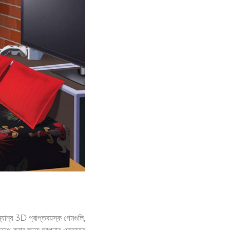
্যান্য 3D প্রাপ্তবয়স্ক গেমগুলি,