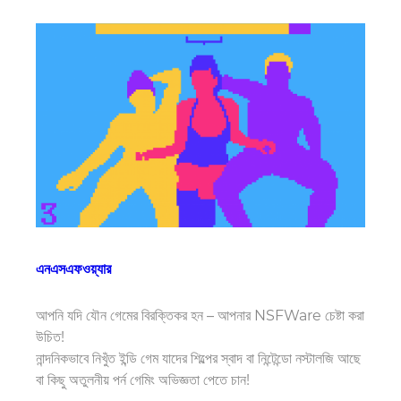
এনএসএফওয়্যার
আপনি যদি যৌন গেমের বিরক্তিকর হন – আপনার NSFWare চেষ্টা করা
উচিত!
নান্দনিকভাবে নিখুঁত ইন্ডি গেম যাদের শিল্পের স্বাদ বা নিন্টেন্ডো নস্টালজি আছে
বা কিছু অতুলনীয় পর্ন গেমিং অভিজ্ঞতা পেতে চান!