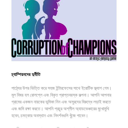
চ্যাম্পিয়নদের দুর্নীতি
পাঠ্যের উপর ভিত্তি করে সহজ ইন্টারফেসের সাথে ইরোটিক ফ্ল্যাশ গেম।
মূল বিষয় হল রোলপ্লে এবং বিকৃত প্রাপ্তবয়স্ক কল্পনা। আপনি আপনার
গ্রামের একজন নায়কের ভূমিকা নিন এবং অসুরদের বিরুদ্ধে লড়াই করতে
এবং জমি রক্ষা করতে। আপনি প্রচুর অশ্লীল অ্যাডভেঞ্চারের মুখোমুখি
হবেন, চমত্কার অবস্থান এবং নিদর্শনগুলি খুঁজে পাবেন।