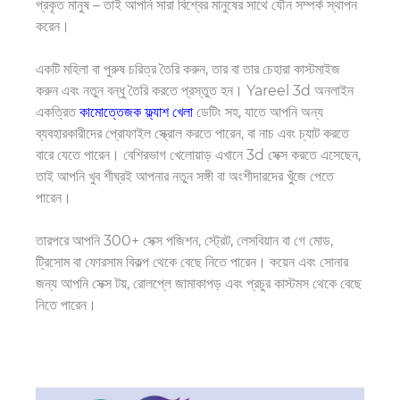
প্রকৃত মানুষ – তাই আপনি সারা বিশ্বের মানুষের সাথে যৌন সম্পর্ক স্থাপন
করেন।
একটি মহিলা বা পুরুষ চরিত্র তৈরি করুন, তার বা তার চেহারা কাস্টমাইজ
করুন এবং নতুন বন্ধু তৈরি করতে প্রস্তুত হন। Yareel 3d অনলাইন
একত্রিত
কামোত্তেজক ফ্ল্যাশ খেলা
ডেটিং সহ, যাতে আপনি অন্য
ব্যবহারকারীদের প্রোফাইল স্ক্রোল করতে পারেন, বা নাচ এবং চ্যাট করতে
বারে যেতে পারেন। বেশিরভাগ খেলোয়াড় এখানে 3d সেক্স করতে এসেছেন,
তাই আপনি খুব শীঘ্রই আপনার নতুন সঙ্গী বা অংশীদারদের খুঁজে পেতে
পারেন।
তারপরে আপনি 300+ সেক্স পজিশন, স্ট্রেট, লেসবিয়ান বা গে মোড,
ট্রিসোম বা ফোরসাম বিকল্প থেকে বেছে নিতে পারেন। কয়েন এবং সোনার
জন্য আপনি সেক্স টয়, রোলপ্লে জামাকাপড় এবং প্রচুর কাস্টমস থেকে বেছে
নিতে পারেন।