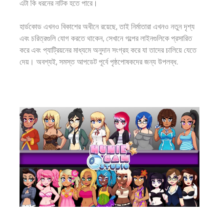
এটা কি ধরনের নাটক হতে পারে।
হার্ডকোড এখনও বিকাশের অধীনে রয়েছে, তাই নির্মাতারা এখনও নতুন দৃশ্য
এবং চরিত্রগুলি যোগ করতে থাকেন, সেখানে গল্পের লাইনগুলিকে প্রসারিত
করে এবং প্যাট্রিয়নের মাধ্যমে অনুদান সংগ্রহ করে যা তাদের চালিয়ে যেতে
দেয়। অবশ্যই, সমস্ত আপডেট পূর্বে পৃষ্ঠপোষকদের জন্য উপলব্ধ.