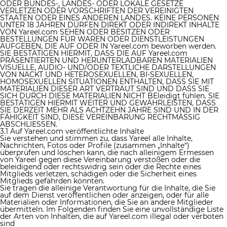
ODER BUNDES-, LANDES- ODER LOKALE GESETZE
VERLETZEN ODER VORSCHRIFTEN DER VEREINIGTEN
STAATEN ODER EINES ANDEREN LANDES. KEINE PERSONEN
UNTER 18 JAHREN DÜRFEN DIREKT ODER INDIREKT INHALTE
VON Yareel.com SEHEN ODER BESITZEN ODER
BESTELLUNGEN FÜR WAREN ODER DIENSTLEISTUNGEN
AUFGEBEN, DIE AUF ODER IN Yareel.com beworben werden.
SIE BESTÄTIGEN HIERMIT, DASS DIE AUF Yareel.com
PRÄSENTIERTEN UND HERUNTERLADBAREN MATERIALIEN
VISUELLE, AUDIO- UND/ODER TEXTLICHE DARSTELLUNGEN
VON NACKT UND HETEROSEXUELLEN, BI-SEXUELLEN,
HOMOSEXUELLEN SITUATIONEN ENTHALTEN, DASS SIE MIT
MATERIALIEN DIESER ART VERTRAUT SIND UND DASS SIE
SICH DURCH DIESE MATERIALIEN NICHT BEleidigt fühlen. SIE
BESTÄTIGEN HIERMIT WEITER UND GEWÄHRLEISTEN, DASS
SIE DERZEIT MEHR ALS ACHTZEHN JAHRE SIND UND IN DER
FÄHIGKEIT SIND, DIESE VEREINBARUNG RECHTMÄSSIG
ABSCHLIESSEN.
3.1 Auf Yareel.com veröffentlichte Inhalte
Sie verstehen und stimmen zu, dass Yareel alle Inhalte,
Nachrichten, Fotos oder Profile (zusammen „Inhalte“)
überprüfen und löschen kann, die nach alleinigem Ermessen
von Yareel gegen diese Vereinbarung verstoßen oder die
beleidigend oder rechtswidrig sein oder die Rechte eines
Mitglieds verletzen, schädigen oder die Sicherheit eines
Mitglieds gefährden könnten.
Sie tragen die alleinige Verantwortung für die Inhalte, die Sie
auf dem Dienst veröffentlichen oder anzeigen, oder für alle
Materialien oder Informationen, die Sie an andere Mitglieder
übermitteln. Im Folgenden finden Sie eine unvollständige Liste
der Arten von Inhalten, die auf Yareel.com illegal oder verboten
sind