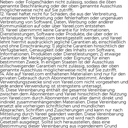
Neben- oder Folgeschäden nicht zulässig, sodass die oben
genannte Beschränkung oder der oben genannte Ausschluss
möglicherweise nicht auf Sie zutrifft.
12. Yareel haftet nicht für Schäden, die aus der Verbreitung,
unterlassenen Verbreitung oder fehlerhaften oder ungenauen
Verbreitung von Software, Daten, Werbung oder anderer
Kommunikation auf oder über Yareel.com entstehen
13. Yareel übernimmt keine Garantie für Informationen,
Dienstleistungen, Software oder Produkte, die über oder in
Verbindung mit Yareel.com bereitgestellt werden, und Yareel
lehnt hiermit ausdrücklich jegliche Garantien ab, einschließlich
und ohne Einschränkung: 1) jegliche Garantien hinsichtlich der
Verfügbarkeit, Genauigkeit oder des Inhalts von Software,
Informationen, Produkten oder Dienstleistungen; 2) etwaige
Garantien der Marktgängigkeit oder Eignung für einen
bestimmten Zweck. In einigen Staaten ist der Ausschluss
stillschweigender Garantien nicht zulässig, sodass der oben
genannte Ausschluss möglicherweise nicht auf Sie zutrifft.
14. Alle auf Yareel.com enthaltenen Materialien sind nur für den
privaten Gebrauch durch Abonnenten bestimmt. Andere
Verwendungszwecke sind von Yareel.com nicht vorgesehen und
jede andere Verwendung ist strengstens untersagt.
15. Diese Vereinbarung enthält die gesamte Vereinbarung
zwischen dem Abonnenten und Yareel hinsichtlich der Nutzung
von Yareel.com durch Abonnenten und aller damit direkt und
indirekt zusammenhängenden Materialien. Diese Vereinbarung
ersetzt alle vorherigen schriftlichen und mündlichen
Absprachen, Schriften und Zusicherungen und kann nur nach
Mitteilung durch Yareel geändert werden. Diese Vereinbarung
unterliegt den Gesetzen Zyperns und wird nach diesen
Gesetzen ausgelegt. Sollte sich herausstellen, dass eine
Bestimmung dieser Vereinbarung aus irgendeinem Grund