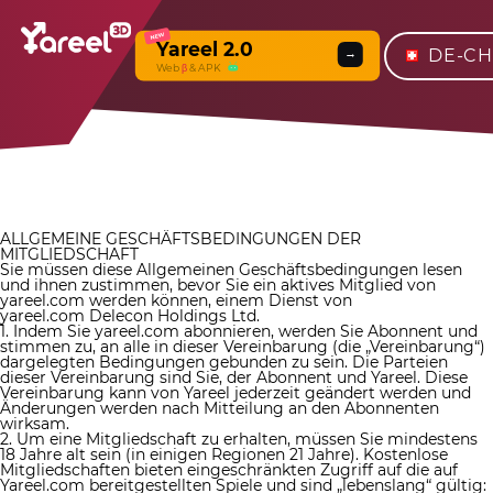
NEW
Yareel 2.0
DE-CH
→
Web
β
& APK
ALLGEMEINE GESCHÄFTSBEDINGUNGEN DER
MITGLIEDSCHAFT
Sie müssen diese Allgemeinen Geschäftsbedingungen lesen
und ihnen zustimmen, bevor Sie ein aktives Mitglied von
yareel.com werden können, einem Dienst von
yareel.com
Delecon Holdings Ltd
.
1. Indem Sie yareel.com abonnieren, werden Sie Abonnent und
stimmen zu, an alle in dieser Vereinbarung (die „Vereinbarung“)
dargelegten Bedingungen gebunden zu sein. Die Parteien
dieser Vereinbarung sind Sie, der Abonnent und Yareel. Diese
Vereinbarung kann von Yareel jederzeit geändert werden und
Änderungen werden nach Mitteilung an den Abonnenten
wirksam.
2. Um eine Mitgliedschaft zu erhalten, müssen Sie mindestens
18 Jahre alt sein (in einigen Regionen 21 Jahre). Kostenlose
Mitgliedschaften bieten eingeschränkten Zugriff auf die auf
Yareel.com bereitgestellten Spiele und sind „lebenslang“ gültig: