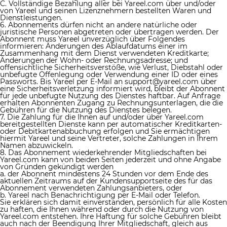
C. Vollständige Bezahlung aller bei Yareel.com über und/oder
von Yareel und seinen Lizenznehmern bestellten Waren und
Dienstleistungen.
6. Abonnements dürfen nicht an andere natürliche oder
juristische Personen abgetreten oder übertragen werden. Der
Abonnent muss Yareel unverzüglich über Folgendes
informieren: Änderungen des Ablaufdatums einer im
Zusammenhang mit dem Dienst verwendeten Kreditkarte;
Änderungen der Wohn- oder Rechnungsadresse; und
offensichtliche Sicherheitsverstöße, wie Verlust, Diebstahl oder
unbefugte Offenlegung oder Verwendung einer ID oder eines
Passworts. Bis Yareel per E-Mail an
support@yareel.com
über
eine Sicherheitsverletzung informiert wird, bleibt der Abonnent
für jede unbefugte Nutzung des Dienstes haftbar. Auf Anfrage
erhalten Abonnenten Zugang zu Rechnungsunterlagen, die die
Gebühren für die Nutzung des Dienstes belegen.
7. Die Zahlung für die Ihnen auf und/oder über Yareel.com
bereitgestellten Dienste kann per automatischer Kreditkarten-
oder Debitkartenabbuchung erfolgen und Sie ermächtigen
hiermit Yareel und seine Vertreter, solche Zahlungen in Ihrem
Namen abzuwickeln.
8. Das Abonnement wiederkehrender Mitgliedschaften bei
Yareel.com kann von beiden Seiten jederzeit und ohne Angabe
von Gründen gekündigt werden
a. der Abonnent mindestens 24 Stunden vor dem Ende des
aktuellen Zeitraums auf der Kundensupportseite des für das
Abonnement verwendeten Zahlungsanbieters, oder
b. Yareel nach Benachrichtigung per E-Mail oder Telefon.
Sie erklären sich damit einverstanden, persönlich für alle Kosten
zu haften, die Ihnen während oder durch die Nutzung von
Yareel.com entstehen. Ihre Haftung für solche Gebühren bleibt
auch nach der Beendigung Ihrer Mitgliedschaft, gleich aus