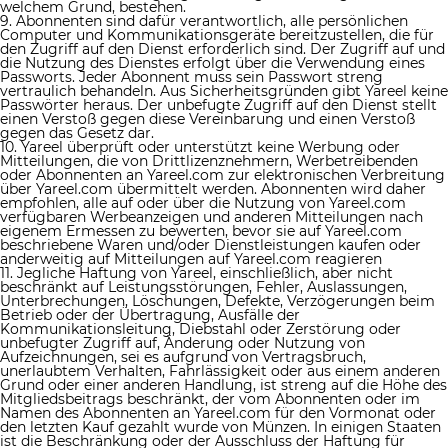
welchem ​​Grund, bestehen.
9. Abonnenten sind dafür verantwortlich, alle persönlichen
Computer und Kommunikationsgeräte bereitzustellen, die für
den Zugriff auf den Dienst erforderlich sind. Der Zugriff auf und
die Nutzung des Dienstes erfolgt über die Verwendung eines
Passworts. Jeder Abonnent muss sein Passwort streng
vertraulich behandeln. Aus Sicherheitsgründen gibt Yareel keine
Passwörter heraus. Der unbefugte Zugriff auf den Dienst stellt
einen Verstoß gegen diese Vereinbarung und einen Verstoß
gegen das Gesetz dar.
10. Yareel überprüft oder unterstützt keine Werbung oder
Mitteilungen, die von Drittlizenznehmern, Werbetreibenden
oder Abonnenten an Yareel.com zur elektronischen Verbreitung
über Yareel.com übermittelt werden. Abonnenten wird daher
empfohlen, alle auf oder über die Nutzung von Yareel.com
verfügbaren Werbeanzeigen und anderen Mitteilungen nach
eigenem Ermessen zu bewerten, bevor sie auf Yareel.com
beschriebene Waren und/oder Dienstleistungen kaufen oder
anderweitig auf Mitteilungen auf Yareel.com reagieren
11. Jegliche Haftung von Yareel, einschließlich, aber nicht
beschränkt auf Leistungsstörungen, Fehler, Auslassungen,
Unterbrechungen, Löschungen, Defekte, Verzögerungen beim
Betrieb oder der Übertragung, Ausfälle der
Kommunikationsleitung, Diebstahl oder Zerstörung oder
unbefugter Zugriff auf, Änderung oder Nutzung von
Aufzeichnungen, sei es aufgrund von Vertragsbruch,
unerlaubtem Verhalten, Fahrlässigkeit oder aus einem anderen
Grund oder einer anderen Handlung, ist streng auf die Höhe des
Mitgliedsbeitrags beschränkt, der vom Abonnenten oder im
Namen des Abonnenten an Yareel.com für den Vormonat oder
den letzten Kauf gezahlt wurde von Münzen. In einigen Staaten
ist die Beschränkung oder der Ausschluss der Haftung für