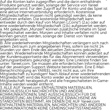
Auf die Konten kann zugegriffen und die darin enthaltenen
Produkte genutzt werden, solange der Service von Yareel
angeboten wird. Für den Zugriff auf Ihr Konto und das Spiel ist
eine aktive Internetverbindung erforderlich. Kostenlose
Mitgliedschaften müssen nicht gekündigt werden, da keine
Gebühren anfallen. Die kostenlose Mitgliedschaft kann
entweder durch den Kauf von Münzen („Coins“) (2.a.) oder auf
eine wiederkehrende Mitgliedschaft (2.b.) aufgewertet werden.
a. Mit gekauften „Münzen“ können zusätzliche Inhalte im Spiel
freigeschaltet werden. Münzen und Inhalte verfallen nicht und
können genutzt werden, solange der Dienst von Yareel
angeboten wird.
B. Alle wiederkehrenden Mitgliedschaften verlängern sich nach
jedem Zeitraum zum angegebenen Preis, sofern sie nicht 24
Stunden vor dem Ende des aktuellen Zeitraums gekündigt
werden. Wiederkehrende Mitgliedschaften können jederzeit auf
der Kundensupportseite des für das Abonnement verwendeten
Zahlungsanbieters gekündigt werden. Eine Linkliste finden Sie
unter: Yareel.com. Sie müssen alle erforderlichen Informationen
auf der jeweiligen Support-Website bereitstellen. Eine E-Mail-
Benachrichtigung an YAREEL reicht nicht aus, um Ihre
Mitgliedschaft zu kündigen! Nach Ablauf einer wiederkehrenden
Mitgliedschaft wird das Konto wieder auf eine kostenlose
Mitgliedschaft herabgestuft und alle freigeschalteten In-Game-
Inhalte werden wieder entfernt.
3. ALLE AUF Yareel.com ENTHALTENEN MATERIALIEN,
EINSCHLIESSLICH NACHRICHTEN UND ANDERE
KOMMUNIKATIONEN, SIND AUSSCHLIESSLICH FÜR DIE
VERBREITUNG AN EINVERSTÄNDIGE ERWACHSENE AN
STANDORTEN BESTIMMT, AN DENEN DIE AUF Yareel.com
ENTHALTENEN MATERIALIEN, NACHRICHTEN UND ANDEREN
KOMMUNIKATIONEN KEINE GEMEINSCHAFTSSTANDARDS