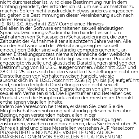
nicht durchsetzbar ist, wird diese Bestimmung nur in dem
Umfang geändert, der erforderlich ist, um sie durchsetzbar zu
machen. Sofern nicht ausdrücklich etwas anderes angegeben
ist, gelten die Bestimmungen dieser Vereinbarung auch nach
deren Beendigung.
16. 18 U.S.C. Abschnitt 2257 Compliance-Hinweis
Bei allen in der Software enthaltenen sexuell eindeutigen
Sprachaufzeichnungs-Audioinhalten handelt es sich um
Aufnahmen von Schauspielern/Schauspielerinnen, die zum
Zeitpunkt der Aufnahme älter als achtzehn Jahre waren. Alle
von der Software und der Website angezeigten sexuell
eindeutigen Bilder sind vollständig computergeneriert, an
deren Erstellungsprozess niemals männliche oder weibliche
Live-Modelle jeglicher Art beteiligt waren. Einige im Produkt
angezeigte visuelle und akustische Darstellungen sind von der
Bestimmung von 18 U.S.C. ausgenommen. Abschnitt 2257 und
28 C.F.R. 75, da es sich bei den visuellen Darstellungen nicht um
Darstellungen von Verhaltensweisen handelt, wie sie
ausdrücklich in 18 U.S.C Abschnitt 2256 (2) (A) bis (D) aufgeführt
sind, sondern lediglich Darstellungen von nicht sexuell
eindeutiger Nacktheit oder Darstellungen von simuliertem
sexuellem Verhalten sind. Die Eigentümer und Betreiber des
Produkts sind die Hauptproduzenten der meisten im Produkt
enthaltenen visuellen Inhalte.
Indem Sie Yareel.com beitreten, erklären Sie, dass Sie die
Mitgliedschaftsvereinbarung vollständig gelesen haben, ihre
Bedingungen verstanden haben, allen in der
Mitgliedschaftsvereinbarung dargelegten Bedingungen
zustimmen, zusichern und garantieren, dass Sie derzeit über 18
Jahre alt sind und diese Materialien verstehen AUF Yareel.com
PRÄSENTIERT SIND NACKT-, VISUELLE UND AUDIO-
PRÄSENTATIONEN VON SEXUELLEN SITUATIONEN UND