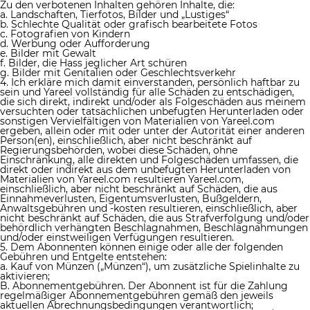
Zu den verbotenen Inhalten gehören Inhalte, die:
a. Landschaften, Tierfotos, Bilder und „Lustiges“
b. Schlechte Qualität oder grafisch bearbeitete Fotos
c. Fotografien von Kindern
d. Werbung oder Aufforderung
e. Bilder mit Gewalt
f. Bilder, die Hass jeglicher Art schüren
g. Bilder mit Genitalien oder Geschlechtsverkehr
4. Ich erkläre mich damit einverstanden, persönlich haftbar zu
sein und Yareel vollständig für alle Schäden zu entschädigen,
die sich direkt, indirekt und/oder als Folgeschäden aus meinem
versuchten oder tatsächlichen unbefugten Herunterladen oder
sonstigen Vervielfältigen von Materialien von Yareel.com
ergeben, allein oder mit oder unter der Autorität einer anderen
Person(en), einschließlich, aber nicht beschränkt auf
Regierungsbehörden, wobei diese Schäden, ohne
Einschränkung, alle direkten und Folgeschäden umfassen, die
direkt oder indirekt aus dem unbefugten Herunterladen von
Materialien von Yareel.com resultieren Yareel.com,
einschließlich, aber nicht beschränkt auf Schäden, die aus
Einnahmeverlusten, Eigentumsverlusten, Bußgeldern,
Anwaltsgebühren und -kosten resultieren, einschließlich, aber
nicht beschränkt auf Schäden, die aus Strafverfolgung und/oder
behördlich verhängten Beschlagnahmen, Beschlagnahmungen
und/oder einstweiligen Verfügungen resultieren.
5. Dem Abonnenten können einige oder alle der folgenden
Gebühren und Entgelte entstehen:
a. Kauf von Münzen („Münzen“), um zusätzliche Spielinhalte zu
aktivieren;
B. Abonnementgebühren. Der Abonnent ist für die Zahlung
regelmäßiger Abonnementgebühren gemäß den jeweils
aktuellen Abrechnungsbedingungen verantwortlich;