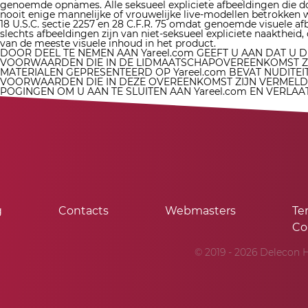
genoemde opnames. Alle seksueel expliciete afbeeldingen die d
nooit enige mannelijke of vrouwelijke live-modellen betrokken 
18 U.S.C. sectie 2257 en 28 C.F.R. 75 omdat genoemde visuele afb
slechts afbeeldingen zijn van niet-seksueel expliciete naakthei
van de meeste visuele inhoud in het product.
DOOR DEEL TE NEMEN AAN Yareel.com GEEFT U AAN DAT U
VOORWAARDEN DIE IN DE LIDMAATSCHAPOVEREENKOMST ZIJ
MATERIALEN GEPRESENTEERD OP Yareel.com BEVAT NUDITEIT
VOORWAARDEN DIE IN DEZE OVEREENKOMST ZIJN VERMELD, 
POGINGEN OM U AAN TE SLUITEN AAN Yareel.com EN VERLAA
g
Contacts
Webmasters
Te
Co
© 2019 - 2026 Delecon H