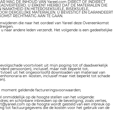
R MAG DE INHOUD VAN Yareel.com DIRECT OF INDIRECT
ADVERTEERD. U ERKENT HIERBIJ DAT DE MATERIALEN DIE
 NAAKTHEID EN HETEROSEKSUELE, BISEKSUELE,
DOOR DERGELIJKE MATERIALEN. U BEVESTIGT EN GARANDEERT
NKOMST RECHTMATIG AAN TE GAAN.
 verwijderen die naar het oordeel van Yareel deze Overeenkomst
dreigen.
e u naar andere leden verzendt. Het volgende is een gedeeltelijke
f gevolgschade voortvloeit uit mijn poging tot of daadwerkelijk
ere persoon(en), inclusief, maar niet beperkt tot,
oortvloeit uit het ongeoorloofd downloaden van materiaal van
enhonoraria en -kosten, inclusief maar niet beperkt tot schade
en).
at moment geldende factureringsvoorwaarden;
onmiddellijk op de hoogte stellen van het volgende:
es; en schijnbare inbreuken op de beveiliging, zoals verlies,
rt@yareel.com
op de hoogte wordt gesteld van een inbreuk op
ang tot factuurgegevens die de kosten voor het gebruik van de