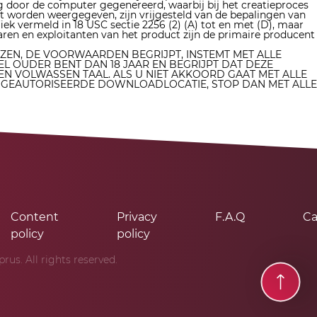
g door de computer gegenereerd, waarbij bij het creatieproces
t worden weergegeven, zijn vrijgesteld van de bepalingen van
iek vermeld in 18 USC sectie 2256 (2) (A) tot en met (D), maar
naren en exploitanten van het product zijn de primaire producent
EZEN, DE VOORWAARDEN BEGRIJPT, INSTEMT MET ALLE
 OUDER BENT DAN 18 JAAR EN BEGRIJPT DAT DEZE
 EN VOLWASSEN TAAL. ALS U NIET AKKOORD GAAT MET ALLE
ONGEAUTORISEERDE DOWNLOADLOCATIE, STOP DAN MET ALLE
Content
Privacy
F.A.Q
Ca
policy
policy
us. All rights reserved.