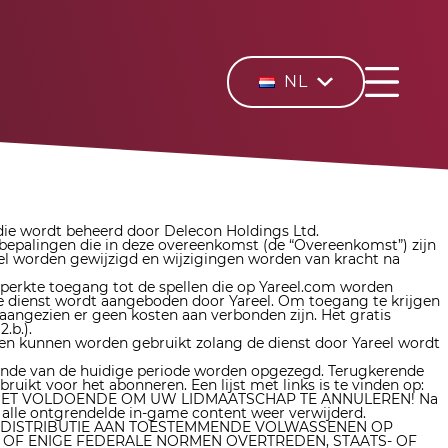
NL
 die wordt beheerd door
Delecon Holdings Ltd
.
bepalingen die in deze overeenkomst (de “Overeenkomst”) zijn
el worden gewijzigd en wijzigingen worden van kracht na
eperkte toegang tot de spellen die op Yareel.com worden
de dienst wordt aangeboden door Yareel. Om toegang te krijgen
aangezien er geen kosten aan verbonden zijn. Het gratis
.b.).
en kunnen worden gebruikt zolang de dienst door Yareel wordt
 einde van de huidige periode worden opgezegd. Terugkerende
kt voor het abonneren. Een lijst met links is te vinden op:
EEL IS NIET VOLDOENDE OM UW LIDMAATSCHAP TE ANNULEREN! Na
alle ontgrendelde in-game content weer verwijderd.
OOR DISTRIBUTIE AAN TOESTEMMENDE VOLWASSENEN OP
 OF ENIGE FEDERALE NORMEN OVERTREDEN, STAATS- OF