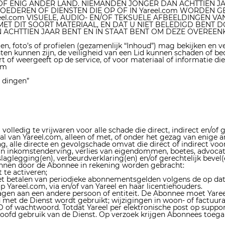
F ENIG ANDER LAND. NIEMANDEN JONGER DAN ACHTTIEN JAA
OEDEREN OF DIENSTEN DIE OP OF IN Yareel.com WORDEN GE
com VISUELE, AUDIO- EN/OF TEKSUELE AFBEELDINGEN VAN
ET DIT SOORT MATERIAAL, EN DAT U NIET BELEDIGD BENT 
N ACHTTIEN JAAR BENT EN IN STAAT BENT OM DEZE OVEREE
ten, foto’s of profielen (gezamenlijk “Inhoud”) mag bekijken en
hten kunnen zijn, de veiligheid van een Lid kunnen schaden of be
t of weergeeft op de service, of voor materiaal of informatie di
com
e dingen”
l volledig te vrijwaren voor alle schade die direct, indirect en/o
van Yareel.com, alleen of met, of onder het gezag van enige and
ing, alle directe en gevolgschade omvat die direct of indirect v
 van inkomstenderving, verlies van eigendommen, boetes, advocat
aglegging(en), verbeurdverklaring(en) en/of gerechtelijk bevel(
unnen door de Abonnee in rekening worden gebracht:
te activeren;
et betalen van periodieke abonnementsgelden volgens de op d
p Yareel.com, via en/of van Yareel en haar licentiehouders.
 aan een andere persoon of entiteit. De Abonnee moet Yareel 
met de Dienst wordt gebruikt; wijzigingen in woon- of factuuradr
D of wachtwoord. Totdat Yareel per elektronische post op
suppo
orloofd gebruik van de Dienst. Op verzoek krijgen Abonnees toeg