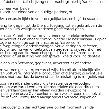
of debetkaartafschrijving en u machtigt hierbij Yareel en haar
or een van beide
 vóór het einde van de huidige periode, of
 aansprakelijkheid voor dergelijke kosten blijft bestaan ​​na
ang te krijgen tot de Dienst. Toegang tot en gebruik van de
 houden. Om veiligheidsredenen geeft Yareel geen
nees naar Yareel.com wordt verzonden voor elektronische
 advertenties en andere communicatie die beschikbaar is op of
 reageren op enige communicatie op Yareel.com
en, weglatingen, onderbrekingen, verwijderingen, defecten,
tot, wijziging van of gebruik van gegevens, ongeacht of het
t het bedrag aan lidmaatschapsgeld dat door of namens de
king of uitsluiting van aansprakelijkheid voor incidentele
spreiden van Software, gegevens, advertenties of andere
 worden geleverd, en Yareel wijst hierbij uitdrukkelijk alle
van Software, informatie, producten of diensten; 2) eventuele
ies niet toe, dus de bovenstaande uitsluiting is mogelijk niet
l.com en elk ander gebruik is ten strengste verboden.
ees van Yareel.com en alle materialen die daar direct en
en verklaringen en kan alleen worden gewijzigd na
bepaling van deze Overeenkomst om welke reden dan ook als
 maken. Tenzij uitdrukkelijk anders vermeld, blijven de
s die ouder zijn dan achttien jaar op het moment van de