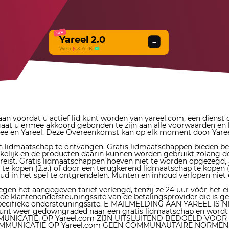
NEW
Yareel 2.0
→
Web
β
& APK
 voordat u actief lid kunt worden van yareel.com, een dienst
aat u ermee akkoord gebonden te zijn aan alle voorwaarden en 
nnee en Yareel. Deze Overeenkomst kan op elk moment door Yare
en ​​lidmaatschap te ontvangen. Gratis lidmaatschappen bieden b
ankelijk en de producten daarin kunnen worden gebruikt zolang 
reist. Gratis lidmaatschappen hoeven niet te worden opgezegd, 
kopen (2.a.) of door een terugkerend lidmaatschap te kopen (2
 in het spel te ontgrendelen. Munten en inhoud verlopen niet 
egen het aangegeven tarief verlengd, tenzij ze 24 uur vóór het
antenondersteuningssite van de betalingsprovider die is gebrui
p de specifieke ondersteuningssite. E-MAILMELDING AAN YAR
unt weer gedowngraded naar een gratis lidmaatschap en wordt 
MMUNICATIE, OP Yareel.com ZIJN UITSLUITEND BEDOELD V
OMMUNICATIE OP Yareel.com GEEN COMMUNAUTAIRE NORMEN