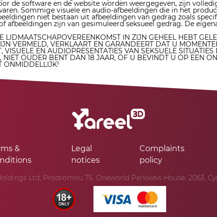
oor de software en de website worden weergegeven, zijn volledi
waren. Sommige visuele en audio-afbeeldingen die in het produc
eeldingen niet bestaan ​​uit afbeeldingen van gedrag zoals specif
d, of afbeeldingen zijn van gesimuleerd seksueel gedrag. De eige
 DE LIDMAATSCHAPOVEREENKOMST IN ZIJN GEHEEL HEBT GEL
N VERMELD, VERKLAART EN GARANDEERT DAT U MOMENTEEL
, VISUELE EN AUDIOPRESENTATIES VAN SEKSUELE SITUATIES
NIET OUDER BENT DAN 18 JAAR, OF U BEVINDT U OP EEN 
T ONMIDDELLIJK!
rms &
Legal
Complaints
nditions
notices
policy
oldings Ltd, Prodromou 75, Oneworld Parkview House, 2063, Cypr