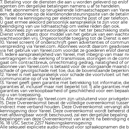
7. Betaling voor de diensten die aan u worden geleverd op en/of
agenten om dergelijke betalingen namens u af te handelen.
8. Het abonnement op terugkerende lidmaatschappen van Yaree
een. de abonnee op de klantenondersteuningssite van de betaling
b. Yareel na kennisgeving per elektronische post of per telefoon.
U gaat ermee akkoord persoonlijk aansprakelijk te zijn voor alle 
beëindiging van uw lidmaatschap om welke reden dan ook.
9. Abonnees zijn verantwoordelijk voor het ter beschikking stel
Dienst vindt plaats door middel van het gebruik van een wacht
wachtwoorden vrij. Ongeoorloofde toegang tot de Dienst is ee
10. Yareel screent of onderschrijft geen advertenties of commu
verspreiding via Yareel.com. Abonnees wordt daarom geadviseer
via het gebruik van Yareel.com voordat ze goederen en/of die
11. Iedere aansprakelijkheid van Yareel, met inbegrip van maar 
vertragingen in de werking of transmissie, storingen in de comm
gaat om contractbreuk, onrechtmatig gedrag, nalatigheid of ond
abonnee van Yareel.com is betaald voor de voorgaande maand of 
schade of gevolgschade niet toe, dus de bovenstaande beperking 
12. Yareel is niet aansprakelijk voor schade die voortvloeit uit 
communicatie op of via Yareel.com
13. Yareel geeft geen garantie met betrekking tot informatie, die
garanties af, inclusief maar niet beperkt tot: 1) alle garanties
garanties van verkoopbaarheid of geschiktheid voor een bepaald d
op u van toepassing.
14. Alle materialen op Yareel.com zijn uitsluitend voor privége
15. Deze Overeenkomst bevat de volledige overeenkomst tussen 
indirect mee verband houden. Deze Overeenkomst vervangt alle 
kennisgeving door Yareel. Deze overeenkomst wordt beheerst d
niet-afdwingbaar wordt beschouwd, zal een dergelijke bepaling 
bepalingen van deze Overeenkomst van kracht na beëindiging e
16. 18 USC Sectie 2257 Nalevingskennisgeving
Alle seksueel expliciete audio-inhoud voor spraakopnamen die b