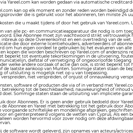
 via Yareel.com kan worden gedaan via automatische creditcard- 
l.com kan op elk moment en zonder reden worden beëindigd do
sprovider die is gebruikt voor het abonneren, ten minste 24 uur
kosten die u maakt tijdens of door het gebruik van Yareel.com. Uw
len van alle pc- en communicatieapparatuur die nodig is om toeg
woord. Elke Abonnee moet zijn wachtwoord strikt vertrouwelijk
n inbreuk op deze Overeenkomst en een overtreding van de wet.
nicatie die door externe licentiehouders, adverteerders of abon
d om hun eigen oordeel te gebruiken bij het evalueren van alle
nsten kopen die worden beschreven op Yareel.com of anderszins
niet beperkt tot eventuele tekortkomingen in de uitvoering, fout
unicatielijn, diefstal of vernietiging of ongeoorloofde toegang 
er welke andere oorzaak of actie dan ook, is strikt beperkt to
de laatste aankoop van Munten. Sommige staten staan ​​de beper
of uitsluiting is mogelijk niet op u van toepassing.
het verspreiden, niet verspreiden, of onjuist of onnauwkeurig ver
nsten, software of producten die via of in verband met Yareel.com
 met betrekking tot de beschikbaarheid, nauwkeurigheid of inhoud 
oel. Sommige staten staan ​​de uitsluiting van impliciete garant
bruik door Abonnees. Er is geen ander gebruik bedoeld door Yaree
de Abonnee en Yareel met betrekking tot het gebruik door Abonn
voorgaande schriftelijke en mondelinge afspraken, geschriften 
oor en geïnterpreteerd volgens de wetten van Cyprus. Als een 
alleen worden hervormd voor zover nodig om deze afdwingbaar te
rvan.
ij de software wordt geleverd, zijn opnames van acteurs/actrice