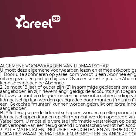
ALGEMENE VOORWAARDEN VAN LIDMAATSCHAP
U moet deze algemene voorwaarden lezen en ermee akkoord gaan
1. Door u te abonneren op yareel.com wordt u een Abonnee en g
uiteengezet. De partijen bij deze Overeenkomst zijn u, de Abo
kennisgeving aan de Abonnee.
2. Je moet 18 jaar of ouder zijn (21 in sommige gebieden) om e
aangeboden en zijn “levenslang” geldig: de accounts zijn toeg
tot uw account en de game is een actieve internetverbinding ve
lidmaatschap kan worden geüpgraded door munten (“munten”) te 
een. Gekochte “munten” kunnen worden gebruikt om extra inhoud
aangeboden.
B. Alle terugkerende lidmaatschappen worden na elke periode t
lidmaatschappen kunnen op elk moment worden opgezegd via de kl
Yareel.com. U moet alle vereiste informatie verstrekken o
het verlopen van een terugkerend lidmaatschap wordt het acco
3. ALLE MATERIALEN, INCLUSIEF BERICHTEN EN ANDERE CO
LOCATIES WAAR DE MATERIALEN, BERICHTEN EN ANDERE C