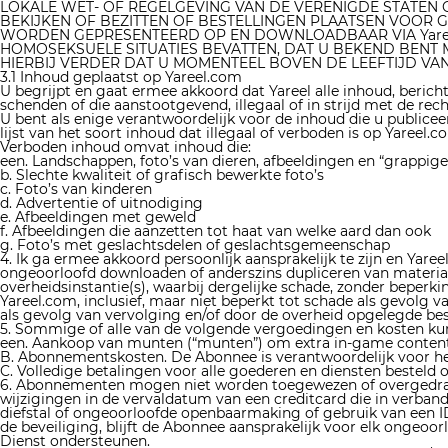
LOKALE WET- OF REGELGEVING VAN DE VERENIGDE STATEN O
BEKIJKEN OF BEZITTEN OF BESTELLINGEN PLAATSEN VOOR G
WORDEN GEPRESENTEERD OP EN DOWNLOADBAAR VIA Yareel.
HOMOSEKSUELE SITUATIES BEVATTEN, DAT U BEKEND BENT M
HIERBIJ VERDER DAT U MOMENTEEL BOVEN DE LEEFTIJD VA
3.1 Inhoud geplaatst op Yareel.com
U begrijpt en gaat ermee akkoord dat Yareel alle inhoud, berich
schenden of die aanstootgevend, illegaal of in strijd met de rec
U bent als enige verantwoordelijk voor de inhoud die u publiceer
lijst van het soort inhoud dat illegaal of verboden is op Yareel.
Verboden inhoud omvat inhoud die:
een. Landschappen, foto’s van dieren, afbeeldingen en “grappig
b. Slechte kwaliteit of grafisch bewerkte foto’s
c. Foto’s van kinderen
d. Advertentie of uitnodiging
e. Afbeeldingen met geweld
f. Afbeeldingen die aanzetten tot haat van welke aard dan ook
g. Foto’s met geslachtsdelen of geslachtsgemeenschap
4. Ik ga ermee akkoord persoonlijk aansprakelijk te zijn en Yaree
ongeoorloofd downloaden of anderszins dupliceren van materiaal 
overheidsinstantie(s), waarbij dergelijke schade, zonder beperk
Yareel.com, inclusief, maar niet beperkt tot schade als gevolg
als gevolg van vervolging en/of door de overheid opgelegde besl
5. Sommige of alle van de volgende vergoedingen en kosten k
een. Aankoop van munten (“munten”) om extra in-game content 
B. Abonnementskosten. De Abonnee is verantwoordelijk voor h
C. Volledige betalingen voor alle goederen en diensten besteld o
6. Abonnementen mogen niet worden toegewezen of overgedragen
wijzigingen in de vervaldatum van een creditcard die in verband 
diefstal of ongeoorloofde openbaarmaking of gebruik van een I
de beveiliging, blijft de Abonnee aansprakelijk voor elk ongeo
Dienst ondersteunen.