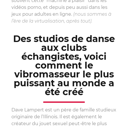
souvent cette “machine à plaisir” dans les
vidéos porno, et depuis peu aussi dans les
jeux pour adultes en ligne.
(nous sommes à
l’ère de la virtualisation, après tout).
Des studios de danse
aux clubs
échangistes, voici
comment le
vibromasseur le plus
puissant au monde a
été créé
Dave Lampert est un père de famille studieux
originaire de l’Illinois. Il est également le
créateur du jouet sexuel peut-être le plus