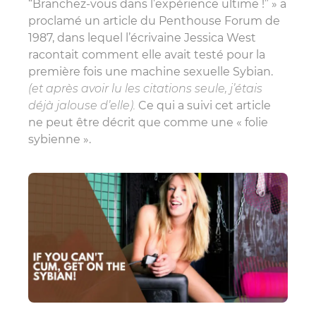
“Branchez-vous dans l’expérience ultime !” » a
proclamé un article du Penthouse Forum de
1987, dans lequel l’écrivaine Jessica West
racontait comment elle avait testé pour la
première fois une machine sexuelle Sybian.
(et après avoir lu les citations seule, j’étais
déjà jalouse d’elle).
Ce qui a suivi cet article
ne peut être décrit que comme une « folie
sybienne ».