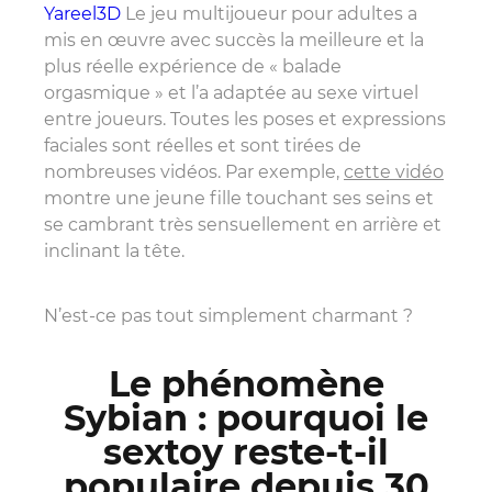
Yareel3D
Le jeu multijoueur pour adultes a
mis en œuvre avec succès la meilleure et la
plus réelle expérience de « balade
orgasmique » et l’a adaptée au sexe virtuel
entre joueurs. Toutes les poses et expressions
faciales sont réelles et sont tirées de
nombreuses vidéos. Par exemple,
cette vidéo
montre une jeune fille touchant ses seins et
se cambrant très sensuellement en arrière et
inclinant la tête.
N’est-ce pas tout simplement charmant ?
Le phénomène
Sybian : pourquoi le
sextoy reste-t-il
populaire depuis 30