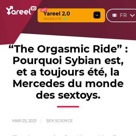
NEW
Yareel 2.0
FR
→
Web
β
& APK
“The Orgasmic Ride” :
Pourquoi Sybian est,
et a toujours été, la
Mercedes du monde
des sextoys.
MAR 25, 2021
SEX SCIENCE