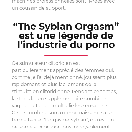
machines professionnelles sont livrées avec
un coussin de support.
“The Sybian Orgasm”
est une légende de
l’industrie du porno
Ce stimulateur clitoridien est
particulièrement apprécié des femmes qui,
comme je l’ai déjà mentionné, jouissent plus
rapidement et plus facilement de la
stimulation clitoridienne. Pendant ce temps,
la stimulation supplémentaire combinée
vaginale et anale multiplie les sensations.
Cette combinaison a donné naissance à un
terme tacite, “L’orgasme Sybian”, qui est un
orgasme aux proportions incroyablement