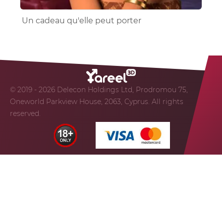
Un cadeau qu'elle peut porter
© 2019 - 2026 Delecon Holdings Ltd, Prodromou 75,
Oneworld Parkview House, 2063, Cyprus. All rights
reserved.