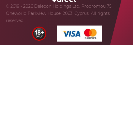
© 2019 - 2026 Delecon Holdings Ltd, Prodromou 75,
Oneworld Parkview House, 2063, Cyprus. All rights
reserved.