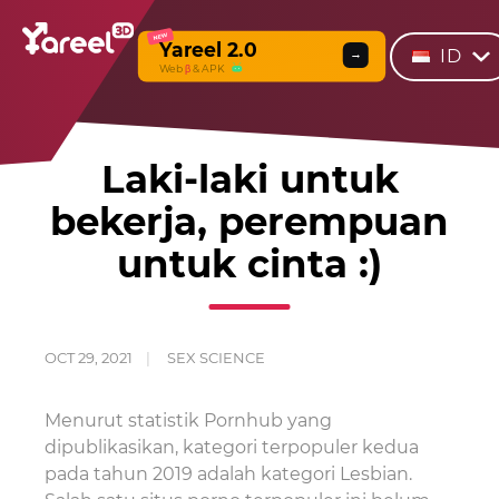
NEW
Yareel 2.0
ID
→
Web
β
& APK
Laki-laki untuk
bekerja, perempuan
untuk cinta :)
OCT 29, 2021
SEX SCIENCE
Menurut statistik Pornhub yang
dipublikasikan, kategori terpopuler kedua
pada tahun 2019 adalah kategori Lesbian.