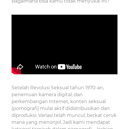
Bagaimana bisa kamu tidak menyukai ini?
Setelah Revolusi Seksual tahun 1970-an,
penemuan kamera digital, dan
perkembangan Internet, konten seksual
(pornografi) mulai aktif didistribusikan dan
diproduksi. Variasi telah muncul, berkat ceruk
mana yang menonjol. Jadi kami mendapat