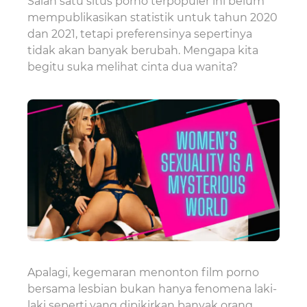
Salah satu situs porno terpopuler ini belum
mempublikasikan statistik untuk tahun 2020
dan 2021, tetapi preferensinya sepertinya
tidak akan banyak berubah. Mengapa kita
begitu suka melihat cinta dua wanita?
Apalagi, kegemaran menonton film porno
bersama lesbian bukan hanya fenomena laki-
laki seperti yang dipikirkan banyak orang.