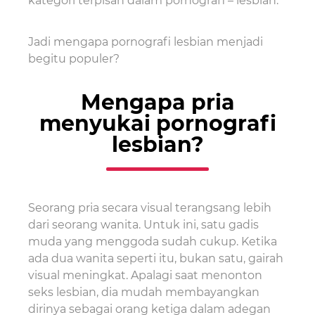
kategori terpisah dalam pornografi – lesbian.
Jadi mengapa pornografi lesbian menjadi
begitu populer?
Mengapa pria
menyukai pornografi
lesbian?
Seorang pria secara visual terangsang lebih
dari seorang wanita. Untuk ini, satu gadis
muda yang menggoda sudah cukup. Ketika
ada dua wanita seperti itu, bukan satu, gairah
visual meningkat. Apalagi saat menonton
seks lesbian, dia mudah membayangkan
dirinya sebagai orang ketiga dalam adegan