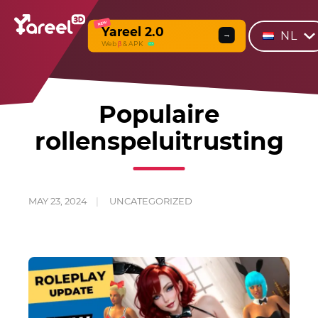
NEW
Yareel 2.0
NL
→
Web
β
& APK
Populaire
rollenspeluitrusting
MAY 23, 2024
UNCATEGORIZED