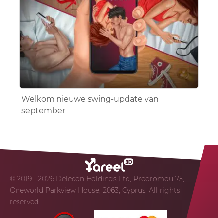
Welkom nieuwe swing-update van
september
© 2019 - 2026 Delecon Holdings Ltd, Prodromou 75,
Oneworld Parkview House, 2063, Cyprus. All rights
reserved.